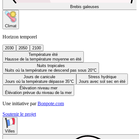
Brebis galeuses
Climat
Horizon temporel
2030
2050
2100
Température été
Hausse de la température moyenne en été
Nuits tropicales
Nuits où la température ne descend pas sous 20°C
Jours de canicule
Stress hydrique
Jours où la température dépasse 35°C
Jours avec sol sec en été
Élévation niveau mer
Élévation prévue du niveau de la mer
Une initiative par
Bonpote.com
Soutenir le projet
Villes