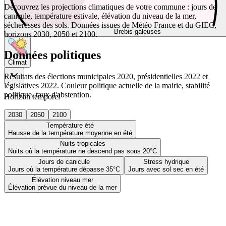
Découvrez les projections climatiques de votre commune : jours de
canicule, température estivale, élévation du niveau de la mer,
sécheresses des sols. Données issues de Météo France et du GIEC,
Brebis galeuses
horizons 2030, 2050 et 2100.
Données politiques
Climat
Résultats des élections municipales 2020, présidentielles 2022 et
législatives 2022. Couleur politique actuelle de la mairie, stabilité
politique, taux d'abstention.
Horizon temporel
2030
2050
2100
Température été
Hausse de la température moyenne en été
Nuits tropicales
Nuits où la température ne descend pas sous 20°C
Jours de canicule
Stress hydrique
Jours où la température dépasse 35°C
Jours avec sol sec en été
Élévation niveau mer
Élévation prévue du niveau de la mer