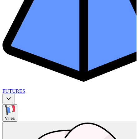
FUTURES
Villes