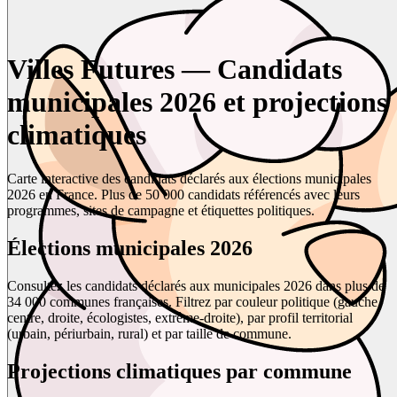
Villes Futures — Candidats
municipales 2026 et projections
climatiques
Carte interactive des candidats déclarés aux élections municipales
2026 en France. Plus de 50 000 candidats référencés avec leurs
programmes, sites de campagne et étiquettes politiques.
Élections municipales 2026
Consultez les candidats déclarés aux municipales 2026 dans plus de
34 000 communes françaises. Filtrez par couleur politique (gauche,
centre, droite, écologistes, extrême-droite), par profil territorial
(urbain, périurbain, rural) et par taille de commune.
Projections climatiques par commune