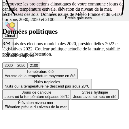
Découvrez les projections climatiques de votre commune : jours de
canicule, température estivale, élévation du niveau de la mer,
sécheresses des sols. Données issues de Météo France et du GIEC,
Brebis galeuses
horizons 2030, 2050 et 2100.
Données politiques
Climat
Résultats des élections municipales 2020, présidentielles 2022 et
législatives 2022. Couleur politique actuelle de la mairie, stabilité
politique, taux d'abstention.
Horizon temporel
2030
2050
2100
Température été
Hausse de la température moyenne en été
Nuits tropicales
Nuits où la température ne descend pas sous 20°C
Jours de canicule
Stress hydrique
Jours où la température dépasse 35°C
Jours avec sol sec en été
Élévation niveau mer
Élévation prévue du niveau de la mer