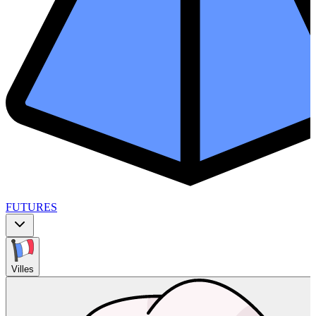
FUTURES
Villes