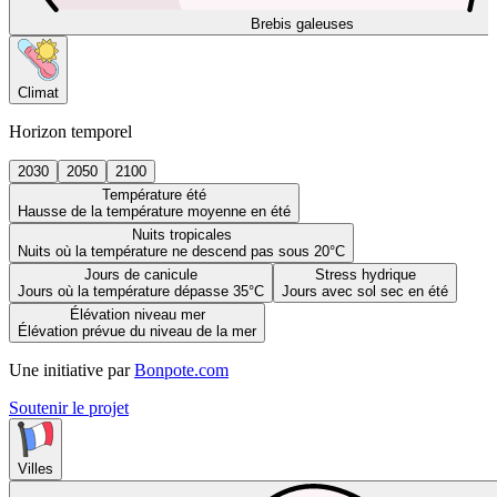
Brebis galeuses
Climat
Horizon temporel
2030
2050
2100
Température été
Hausse de la température moyenne en été
Nuits tropicales
Nuits où la température ne descend pas sous 20°C
Jours de canicule
Stress hydrique
Jours où la température dépasse 35°C
Jours avec sol sec en été
Élévation niveau mer
Élévation prévue du niveau de la mer
Une initiative par
Bonpote.com
Soutenir le projet
Villes