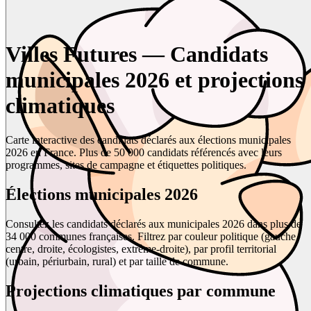
Villes Futures — Candidats
municipales 2026 et projections
climatiques
Carte interactive des candidats déclarés aux élections municipales
2026 en France. Plus de 50 000 candidats référencés avec leurs
programmes, sites de campagne et étiquettes politiques.
Élections municipales 2026
Consultez les candidats déclarés aux municipales 2026 dans plus de
34 000 communes françaises. Filtrez par couleur politique (gauche,
centre, droite, écologistes, extrême-droite), par profil territorial
(urbain, périurbain, rural) et par taille de commune.
Projections climatiques par commune