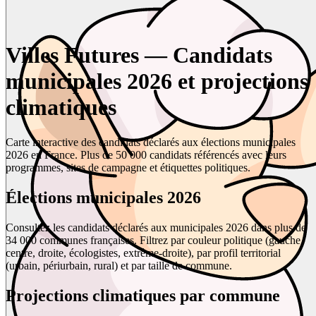
Villes Futures — Candidats
municipales 2026 et projections
climatiques
Carte interactive des candidats déclarés aux élections municipales
2026 en France. Plus de 50 000 candidats référencés avec leurs
programmes, sites de campagne et étiquettes politiques.
Élections municipales 2026
Consultez les candidats déclarés aux municipales 2026 dans plus de
34 000 communes françaises. Filtrez par couleur politique (gauche,
centre, droite, écologistes, extrême-droite), par profil territorial
(urbain, périurbain, rural) et par taille de commune.
Projections climatiques par commune