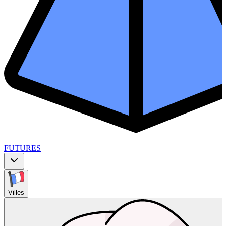
FUTURES
Villes