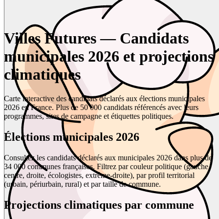
Villes Futures — Candidats
municipales 2026 et projections
climatiques
Carte interactive des candidats déclarés aux élections municipales
2026 en France. Plus de 50 000 candidats référencés avec leurs
programmes, sites de campagne et étiquettes politiques.
Élections municipales 2026
Consultez les candidats déclarés aux municipales 2026 dans plus de
34 000 communes françaises. Filtrez par couleur politique (gauche,
centre, droite, écologistes, extrême-droite), par profil territorial
(urbain, périurbain, rural) et par taille de commune.
Projections climatiques par commune