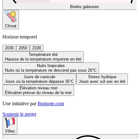
Brebis galeuses
Climat
Horizon temporel
2030
2050
2100
Température été
Hausse de la température moyenne en été
Nuits tropicales
Nuits où la température ne descend pas sous 20°C
Jours de canicule
Stress hydrique
Jours où la température dépasse 35°C
Jours avec sol sec en été
Élévation niveau mer
Élévation prévue du niveau de la mer
Une initiative par
Bonpote.com
Soutenir le projet
Villes