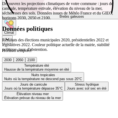
Découvrez les projections climatiques de votre commune : jours de
canicule, température estivale, élévation du niveau de la mer,
sécheresses des sols. Données issues de Météo France et du GIEC,
Brebis galeuses
horizons 2030, 2050 et 2100.
Données politiques
Climat
Résultats des élections municipales 2020, présidentielles 2022 et
législatives 2022. Couleur politique actuelle de la mairie, stabilité
politique, taux d'abstention.
Horizon temporel
2030
2050
2100
Température été
Hausse de la température moyenne en été
Nuits tropicales
Nuits où la température ne descend pas sous 20°C
Jours de canicule
Stress hydrique
Jours où la température dépasse 35°C
Jours avec sol sec en été
Élévation niveau mer
Élévation prévue du niveau de la mer