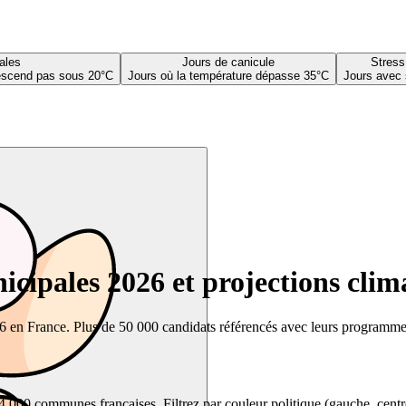
ales
Jours de canicule
Stress
descend pas sous 20°C
Jours où la température dépasse 35°C
Jours avec 
cipales 2026 et projections clim
26 en France. Plus de 50 000 candidats référencés avec leurs programmes,
00 communes françaises. Filtrez par couleur politique (gauche, centre, dr