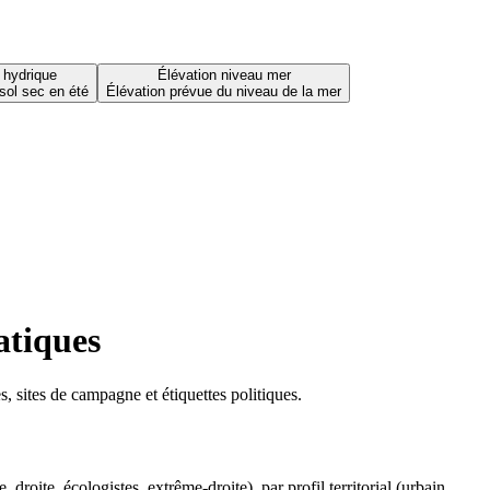
 hydrique
Élévation niveau mer
sol sec en été
Élévation prévue du niveau de la mer
atiques
 sites de campagne et étiquettes politiques.
oite, écologistes, extrême-droite), par profil territorial (urbain,