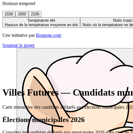
Horizon temporel
2030
2050
2100
Température été
Nuits tropic
Hausse de la température moyenne en été
Nuits où la température ne 
Une initiative par
Bonpote.com
Soutenir le projet
Villes Futures — Candidats muni
Carte interactive des candidats déclarés aux élections municipales 20
Élections municipales 2026
Consultez les candidats déclarés aux municipales 2026 dans plus de 34 0