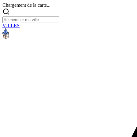
Chargement de la carte...
VILLES