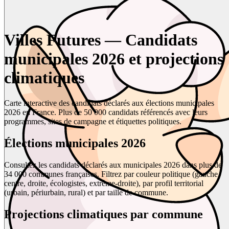
Villes Futures — Candidats
municipales 2026 et projections
climatiques
Carte interactive des candidats déclarés aux élections municipales
2026 en France. Plus de 50 000 candidats référencés avec leurs
programmes, sites de campagne et étiquettes politiques.
Élections municipales 2026
Consultez les candidats déclarés aux municipales 2026 dans plus de
34 000 communes françaises. Filtrez par couleur politique (gauche,
centre, droite, écologistes, extrême-droite), par profil territorial
(urbain, périurbain, rural) et par taille de commune.
Projections climatiques par commune