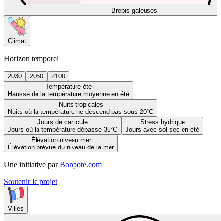
Brebis galeuses
Climat
Horizon temporel
2030
2050
2100
Température été
Hausse de la température moyenne en été
Nuits tropicales
Nuits où la température ne descend pas sous 20°C
Jours de canicule
Stress hydrique
Jours où la température dépasse 35°C
Jours avec sol sec en été
Élévation niveau mer
Élévation prévue du niveau de la mer
Une initiative par
Bonpote.com
Soutenir le projet
Villes