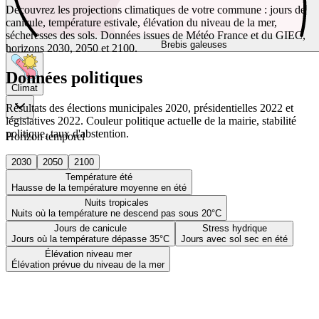
Découvrez les projections climatiques de votre commune : jours de
canicule, température estivale, élévation du niveau de la mer,
sécheresses des sols. Données issues de Météo France et du GIEC,
Brebis galeuses
horizons 2030, 2050 et 2100.
Données politiques
Climat
Résultats des élections municipales 2020, présidentielles 2022 et
législatives 2022. Couleur politique actuelle de la mairie, stabilité
politique, taux d'abstention.
Horizon temporel
2030
2050
2100
Température été
Hausse de la température moyenne en été
Nuits tropicales
Nuits où la température ne descend pas sous 20°C
Jours de canicule
Stress hydrique
Jours où la température dépasse 35°C
Jours avec sol sec en été
Élévation niveau mer
Élévation prévue du niveau de la mer