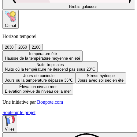
Brebis galeuses
Climat
Horizon temporel
2030
2050
2100
Température été
Hausse de la température moyenne en été
Nuits tropicales
Nuits où la température ne descend pas sous 20°C
Jours de canicule
Stress hydrique
Jours où la température dépasse 35°C
Jours avec sol sec en été
Élévation niveau mer
Élévation prévue du niveau de la mer
Une initiative par
Bonpote.com
Soutenir le projet
Villes