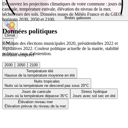
Découvrez les projections climatiques de votre commune : jours de
canicule, température estivale, élévation du niveau de la mer,
sécheresses des sols. Données issues de Météo France et du GIEC,
Brebis galeuses
horizons 2030, 2050 et 2100.
Données politiques
Climat
Résultats des élections municipales 2020, présidentielles 2022 et
législatives 2022. Couleur politique actuelle de la mairie, stabilité
politique, taux d'abstention.
Horizon temporel
2030
2050
2100
Température été
Hausse de la température moyenne en été
Nuits tropicales
Nuits où la température ne descend pas sous 20°C
Jours de canicule
Stress hydrique
Jours où la température dépasse 35°C
Jours avec sol sec en été
Élévation niveau mer
Élévation prévue du niveau de la mer