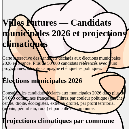
Villes Futures — Candidats
municipales 2026 et projections
climatiques
Carte interactive des candidats déclarés aux élections municipales
2026 en France. Plus de 50 000 candidats référencés avec leurs
programmes, sites de campagne et étiquettes politiques.
Élections municipales 2026
Consultez les candidats déclarés aux municipales 2026 dans plus de
34 000 communes françaises. Filtrez par couleur politique (gauche,
centre, droite, écologistes, extrême-droite), par profil territorial
(urbain, périurbain, rural) et par taille de commune.
Projections climatiques par commune