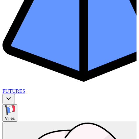
FUTURES
Villes