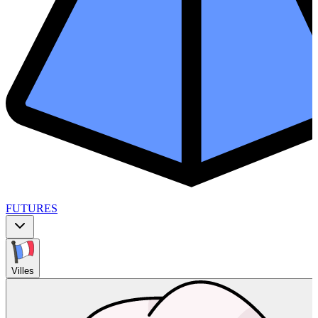
FUTURES
Villes