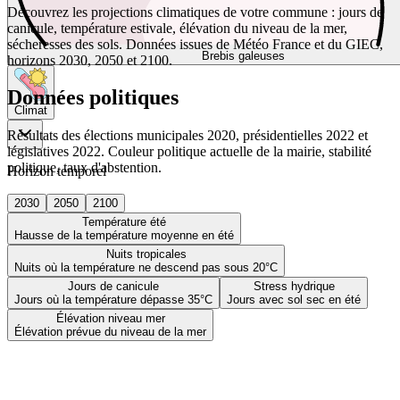
Découvrez les projections climatiques de votre commune : jours de
canicule, température estivale, élévation du niveau de la mer,
sécheresses des sols. Données issues de Météo France et du GIEC,
Brebis galeuses
horizons 2030, 2050 et 2100.
Données politiques
Climat
Résultats des élections municipales 2020, présidentielles 2022 et
législatives 2022. Couleur politique actuelle de la mairie, stabilité
politique, taux d'abstention.
Horizon temporel
2030
2050
2100
Température été
Hausse de la température moyenne en été
Nuits tropicales
Nuits où la température ne descend pas sous 20°C
Jours de canicule
Stress hydrique
Jours où la température dépasse 35°C
Jours avec sol sec en été
Élévation niveau mer
Élévation prévue du niveau de la mer