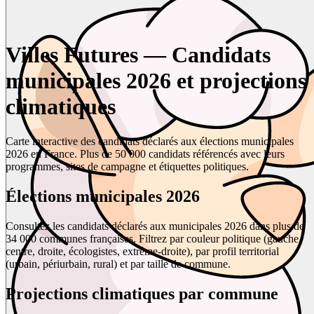
Villes Futures — Candidats
municipales 2026 et projections
climatiques
Carte interactive des candidats déclarés aux élections municipales
2026 en France. Plus de 50 000 candidats référencés avec leurs
programmes, sites de campagne et étiquettes politiques.
Élections municipales 2026
Consultez les candidats déclarés aux municipales 2026 dans plus de
34 000 communes françaises. Filtrez par couleur politique (gauche,
centre, droite, écologistes, extrême-droite), par profil territorial
(urbain, périurbain, rural) et par taille de commune.
Projections climatiques par commune