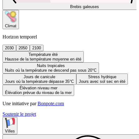
Brebis galeuses
Climat
Horizon temporel
2030
2050
2100
Température été
Hausse de la température moyenne en été
Nuits tropicales
Nuits où la température ne descend pas sous 20°C
Jours de canicule
Stress hydrique
Jours où la température dépasse 35°C
Jours avec sol sec en été
Élévation niveau mer
Élévation prévue du niveau de la mer
Une initiative par
Bonpote.com
Soutenir le projet
Villes