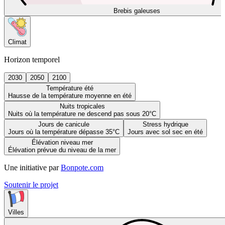
Brebis galeuses
Climat
Horizon temporel
2030
2050
2100
Température été
Hausse de la température moyenne en été
Nuits tropicales
Nuits où la température ne descend pas sous 20°C
Jours de canicule
Stress hydrique
Jours où la température dépasse 35°C
Jours avec sol sec en été
Élévation niveau mer
Élévation prévue du niveau de la mer
Une initiative par
Bonpote.com
Soutenir le projet
Villes