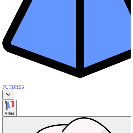
FUTURES
Villes