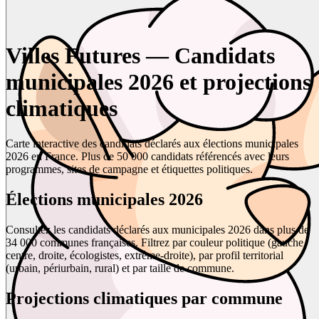
Villes Futures — Candidats
municipales 2026 et projections
climatiques
Carte interactive des candidats déclarés aux élections municipales
2026 en France. Plus de 50 000 candidats référencés avec leurs
programmes, sites de campagne et étiquettes politiques.
Élections municipales 2026
Consultez les candidats déclarés aux municipales 2026 dans plus de
34 000 communes françaises. Filtrez par couleur politique (gauche,
centre, droite, écologistes, extrême-droite), par profil territorial
(urbain, périurbain, rural) et par taille de commune.
Projections climatiques par commune