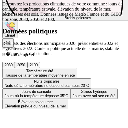
Découvrez les projections climatiques de votre commune : jours de
canicule, température estivale, élévation du niveau de la mer,
sécheresses des sols. Données issues de Météo France et du GIEC,
Brebis galeuses
horizons 2030, 2050 et 2100.
Données politiques
Climat
Résultats des élections municipales 2020, présidentielles 2022 et
législatives 2022. Couleur politique actuelle de la mairie, stabilité
politique, taux d'abstention.
Horizon temporel
2030
2050
2100
Température été
Hausse de la température moyenne en été
Nuits tropicales
Nuits où la température ne descend pas sous 20°C
Jours de canicule
Stress hydrique
Jours où la température dépasse 35°C
Jours avec sol sec en été
Élévation niveau mer
Élévation prévue du niveau de la mer