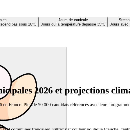
ales
Jours de canicule
Stress
descend pas sous 20°C
Jours où la température dépasse 35°C
Jours avec 
cipales 2026 et projections clim
26 en France. Plus de 50 000 candidats référencés avec leurs programmes,
00 communes françaises. Filtrez par couleur politique (gauche, centre, dr