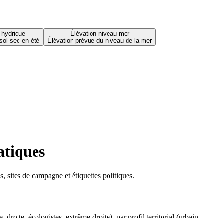
 hydrique
Élévation niveau mer
sol sec en été
Élévation prévue du niveau de la mer
atiques
 sites de campagne et étiquettes politiques.
oite, écologistes, extrême-droite), par profil territorial (urbain,