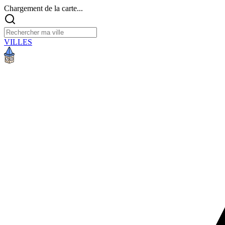
Chargement de la carte...
VILLES