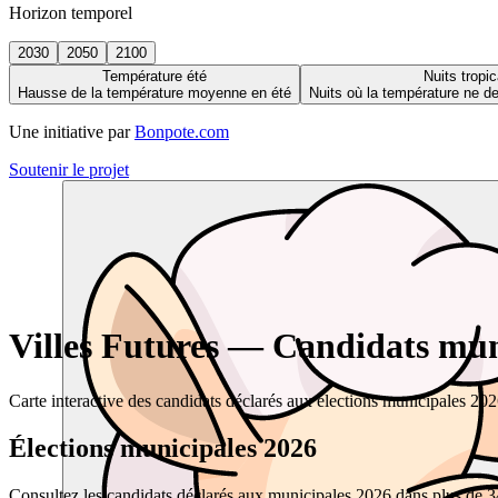
Horizon temporel
2030
2050
2100
Température été
Nuits tropic
Hausse de la température moyenne en été
Nuits où la température ne 
Une initiative par
Bonpote.com
Soutenir le projet
Villes Futures — Candidats muni
Carte interactive des candidats déclarés aux élections municipales 20
Élections municipales 2026
Consultez les candidats déclarés aux municipales 2026 dans plus de 34 0