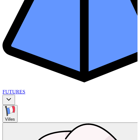
FUTURES
Villes