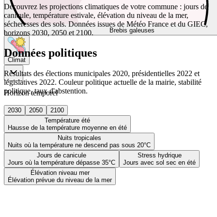
Découvrez les projections climatiques de votre commune : jours de
canicule, température estivale, élévation du niveau de la mer,
sécheresses des sols. Données issues de Météo France et du GIEC,
Brebis galeuses
horizons 2030, 2050 et 2100.
Données politiques
Climat
Résultats des élections municipales 2020, présidentielles 2022 et
législatives 2022. Couleur politique actuelle de la mairie, stabilité
politique, taux d'abstention.
Horizon temporel
2030
2050
2100
Température été
Hausse de la température moyenne en été
Nuits tropicales
Nuits où la température ne descend pas sous 20°C
Jours de canicule
Stress hydrique
Jours où la température dépasse 35°C
Jours avec sol sec en été
Élévation niveau mer
Élévation prévue du niveau de la mer