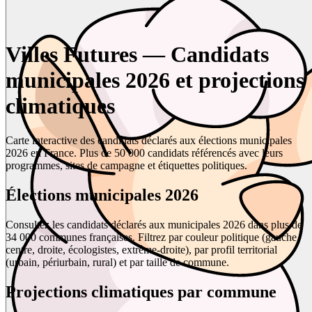
Villes Futures — Candidats
municipales 2026 et projections
climatiques
Carte interactive des candidats déclarés aux élections municipales
2026 en France. Plus de 50 000 candidats référencés avec leurs
programmes, sites de campagne et étiquettes politiques.
Élections municipales 2026
Consultez les candidats déclarés aux municipales 2026 dans plus de
34 000 communes françaises. Filtrez par couleur politique (gauche,
centre, droite, écologistes, extrême-droite), par profil territorial
(urbain, périurbain, rural) et par taille de commune.
Projections climatiques par commune