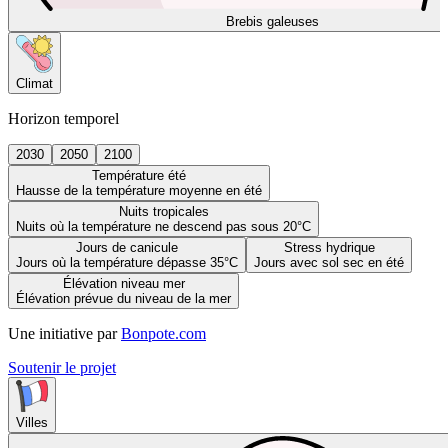
Brebis galeuses
Climat
Horizon temporel
2030
2050
2100
Température été
Hausse de la température moyenne en été
Nuits tropicales
Nuits où la température ne descend pas sous 20°C
Jours de canicule
Stress hydrique
Jours où la température dépasse 35°C
Jours avec sol sec en été
Élévation niveau mer
Élévation prévue du niveau de la mer
Une initiative par
Bonpote.com
Soutenir le projet
Villes