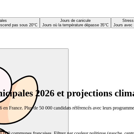
ales
Jours de canicule
Stress
descend pas sous 20°C
Jours où la température dépasse 35°C
Jours avec 
cipales 2026 et projections clim
26 en France. Plus de 50 000 candidats référencés avec leurs programmes,
00 communes françaises. Filtrez par couleur politique (gauche, centre, dr