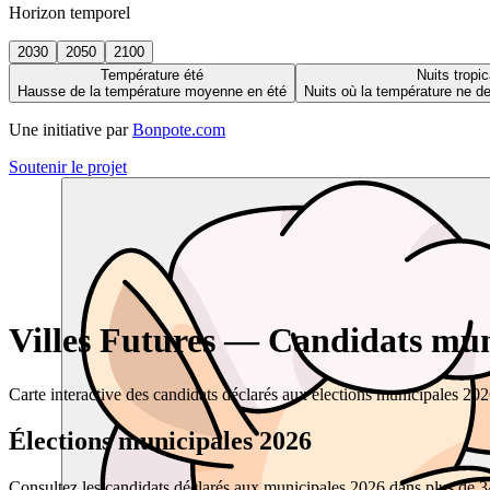
Horizon temporel
2030
2050
2100
Température été
Nuits tropic
Hausse de la température moyenne en été
Nuits où la température ne 
Une initiative par
Bonpote.com
Soutenir le projet
Villes Futures — Candidats muni
Carte interactive des candidats déclarés aux élections municipales 20
Élections municipales 2026
Consultez les candidats déclarés aux municipales 2026 dans plus de 34 0