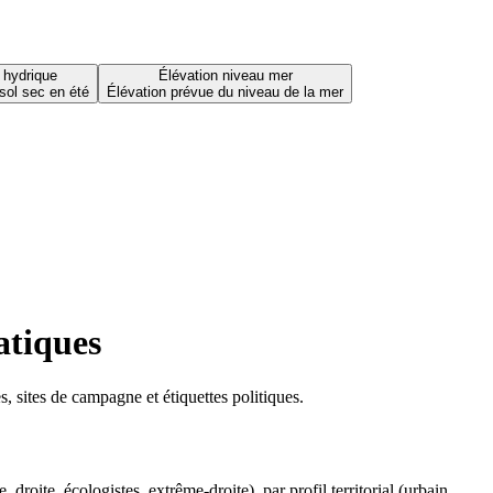
 hydrique
Élévation niveau mer
sol sec en été
Élévation prévue du niveau de la mer
atiques
 sites de campagne et étiquettes politiques.
oite, écologistes, extrême-droite), par profil territorial (urbain,