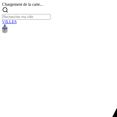
Chargement de la carte...
VILLES