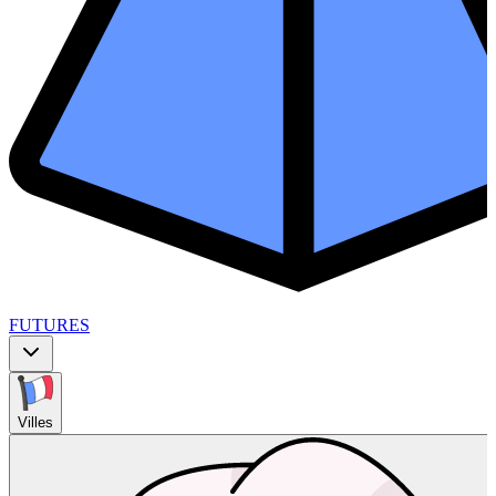
FUTURES
Villes