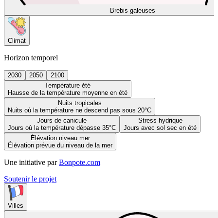
Brebis galeuses
Climat
Horizon temporel
2030
2050
2100
Température été
Hausse de la température moyenne en été
Nuits tropicales
Nuits où la température ne descend pas sous 20°C
Jours de canicule
Stress hydrique
Jours où la température dépasse 35°C
Jours avec sol sec en été
Élévation niveau mer
Élévation prévue du niveau de la mer
Une initiative par
Bonpote.com
Soutenir le projet
Villes