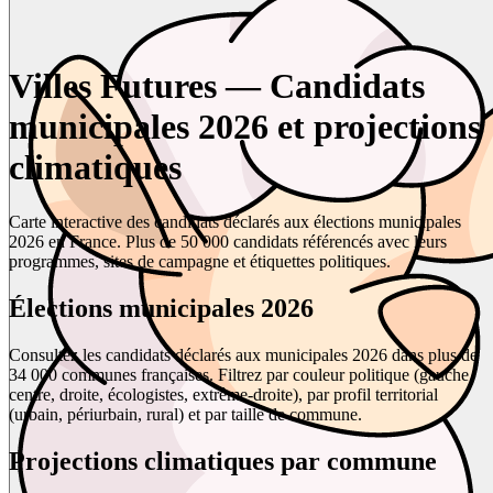
Villes Futures — Candidats
municipales 2026 et projections
climatiques
Carte interactive des candidats déclarés aux élections municipales
2026 en France. Plus de 50 000 candidats référencés avec leurs
programmes, sites de campagne et étiquettes politiques.
Élections municipales 2026
Consultez les candidats déclarés aux municipales 2026 dans plus de
34 000 communes françaises. Filtrez par couleur politique (gauche,
centre, droite, écologistes, extrême-droite), par profil territorial
(urbain, périurbain, rural) et par taille de commune.
Projections climatiques par commune