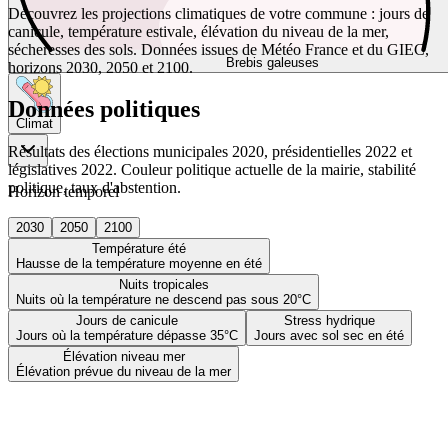
Découvrez les projections climatiques de votre commune : jours de
canicule, température estivale, élévation du niveau de la mer,
sécheresses des sols. Données issues de Météo France et du GIEC,
Brebis galeuses
horizons 2030, 2050 et 2100.
Données politiques
Climat
Résultats des élections municipales 2020, présidentielles 2022 et
législatives 2022. Couleur politique actuelle de la mairie, stabilité
politique, taux d'abstention.
Horizon temporel
2030
2050
2100
Température été
Hausse de la température moyenne en été
Nuits tropicales
Nuits où la température ne descend pas sous 20°C
Jours de canicule
Stress hydrique
Jours où la température dépasse 35°C
Jours avec sol sec en été
Élévation niveau mer
Élévation prévue du niveau de la mer