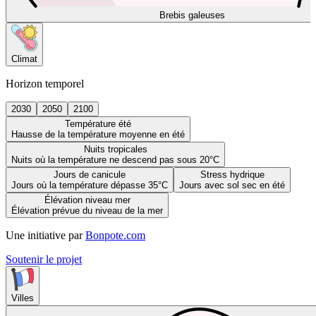
Brebis galeuses
Climat
Horizon temporel
2030
2050
2100
Température été
Hausse de la température moyenne en été
Nuits tropicales
Nuits où la température ne descend pas sous 20°C
Jours de canicule
Stress hydrique
Jours où la température dépasse 35°C
Jours avec sol sec en été
Élévation niveau mer
Élévation prévue du niveau de la mer
Une initiative par
Bonpote.com
Soutenir le projet
Villes