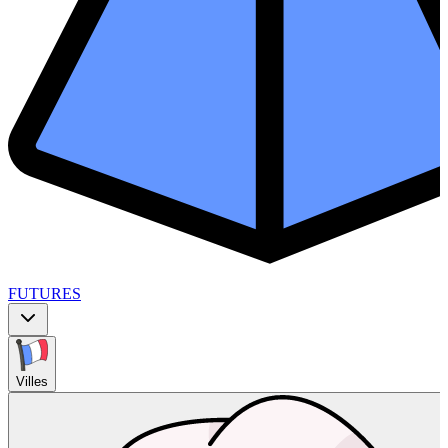
FUTURES
Villes