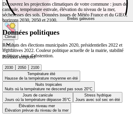
Découvrez les projections climatiques de votre commune : jours de
canicule, température estivale, élévation du niveau de la mer,
sécheresses des sols. Données issues de Météo France et du GIEC,
Brebis galeuses
horizons 2030, 2050 et 2100.
Données politiques
Climat
Résultats des élections municipales 2020, présidentielles 2022 et
législatives 2022. Couleur politique actuelle de la mairie, stabilité
politique, taux d'abstention.
Horizon temporel
2030
2050
2100
Température été
Hausse de la température moyenne en été
Nuits tropicales
Nuits où la température ne descend pas sous 20°C
Jours de canicule
Stress hydrique
Jours où la température dépasse 35°C
Jours avec sol sec en été
Élévation niveau mer
Élévation prévue du niveau de la mer