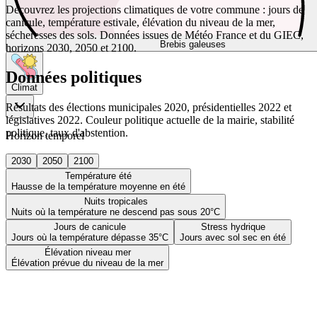
Découvrez les projections climatiques de votre commune : jours de
canicule, température estivale, élévation du niveau de la mer,
sécheresses des sols. Données issues de Météo France et du GIEC,
Brebis galeuses
horizons 2030, 2050 et 2100.
Données politiques
Climat
Résultats des élections municipales 2020, présidentielles 2022 et
législatives 2022. Couleur politique actuelle de la mairie, stabilité
politique, taux d'abstention.
Horizon temporel
2030
2050
2100
Température été
Hausse de la température moyenne en été
Nuits tropicales
Nuits où la température ne descend pas sous 20°C
Jours de canicule
Stress hydrique
Jours où la température dépasse 35°C
Jours avec sol sec en été
Élévation niveau mer
Élévation prévue du niveau de la mer