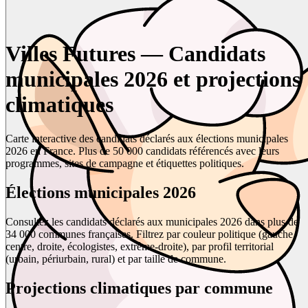
Villes Futures — Candidats
municipales 2026 et projections
climatiques
Carte interactive des candidats déclarés aux élections municipales
2026 en France. Plus de 50 000 candidats référencés avec leurs
programmes, sites de campagne et étiquettes politiques.
Élections municipales 2026
Consultez les candidats déclarés aux municipales 2026 dans plus de
34 000 communes françaises. Filtrez par couleur politique (gauche,
centre, droite, écologistes, extrême-droite), par profil territorial
(urbain, périurbain, rural) et par taille de commune.
Projections climatiques par commune