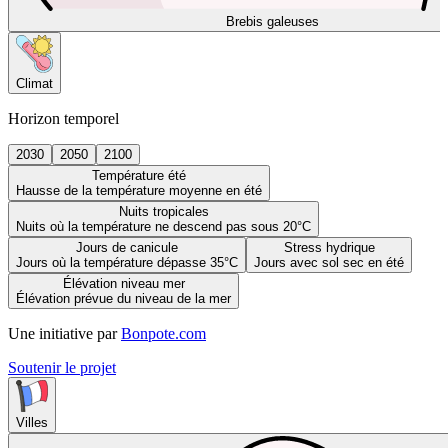
Brebis galeuses
Climat
Horizon temporel
2030
2050
2100
Température été
Hausse de la température moyenne en été
Nuits tropicales
Nuits où la température ne descend pas sous 20°C
Jours de canicule
Stress hydrique
Jours où la température dépasse 35°C
Jours avec sol sec en été
Élévation niveau mer
Élévation prévue du niveau de la mer
Une initiative par
Bonpote.com
Soutenir le projet
Villes