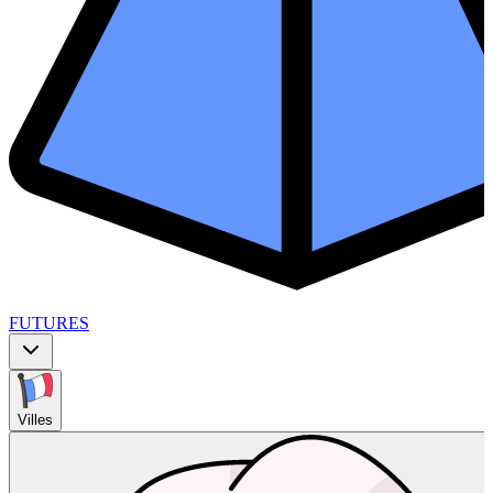
FUTURES
Villes