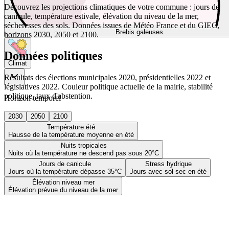
Découvrez les projections climatiques de votre commune : jours de
canicule, température estivale, élévation du niveau de la mer,
sécheresses des sols. Données issues de Météo France et du GIEC,
Brebis galeuses
horizons 2030, 2050 et 2100.
Données politiques
Climat
Résultats des élections municipales 2020, présidentielles 2022 et
législatives 2022. Couleur politique actuelle de la mairie, stabilité
politique, taux d'abstention.
Horizon temporel
2030
2050
2100
Température été
Hausse de la température moyenne en été
Nuits tropicales
Nuits où la température ne descend pas sous 20°C
Jours de canicule
Stress hydrique
Jours où la température dépasse 35°C
Jours avec sol sec en été
Élévation niveau mer
Élévation prévue du niveau de la mer