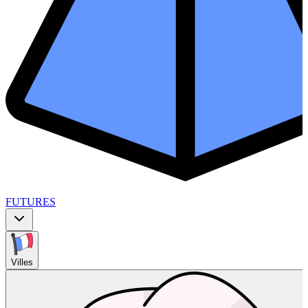
FUTURES
Villes