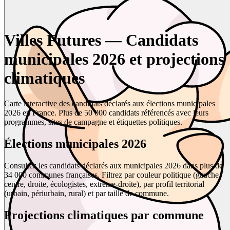
Villes Futures — Candidats
municipales 2026 et projections
climatiques
Carte interactive des candidats déclarés aux élections municipales
2026 en France. Plus de 50 000 candidats référencés avec leurs
programmes, sites de campagne et étiquettes politiques.
Élections municipales 2026
Consultez les candidats déclarés aux municipales 2026 dans plus de
34 000 communes françaises. Filtrez par couleur politique (gauche,
centre, droite, écologistes, extrême-droite), par profil territorial
(urbain, périurbain, rural) et par taille de commune.
Projections climatiques par commune