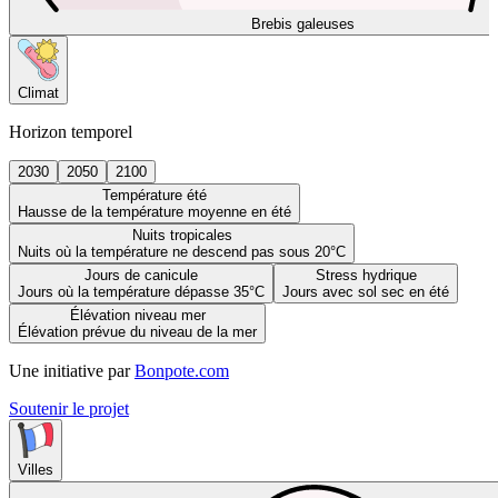
Brebis galeuses
Climat
Horizon temporel
2030
2050
2100
Température été
Hausse de la température moyenne en été
Nuits tropicales
Nuits où la température ne descend pas sous 20°C
Jours de canicule
Stress hydrique
Jours où la température dépasse 35°C
Jours avec sol sec en été
Élévation niveau mer
Élévation prévue du niveau de la mer
Une initiative par
Bonpote.com
Soutenir le projet
Villes