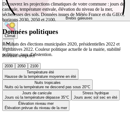
Découvrez les projections climatiques de votre commune : jours de
canicule, température estivale, élévation du niveau de la mer,
sécheresses des sols. Données issues de Météo France et du GIEC,
Brebis galeuses
horizons 2030, 2050 et 2100.
Données politiques
Climat
Résultats des élections municipales 2020, présidentielles 2022 et
législatives 2022. Couleur politique actuelle de la mairie, stabilité
politique, taux d'abstention.
Horizon temporel
2030
2050
2100
Température été
Hausse de la température moyenne en été
Nuits tropicales
Nuits où la température ne descend pas sous 20°C
Jours de canicule
Stress hydrique
Jours où la température dépasse 35°C
Jours avec sol sec en été
Élévation niveau mer
Élévation prévue du niveau de la mer