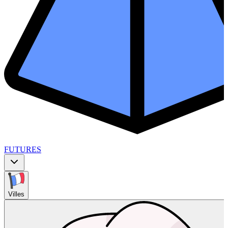
FUTURES
Villes