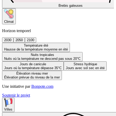
Brebis galeuses
Climat
Horizon temporel
2030
2050
2100
Température été
Hausse de la température moyenne en été
Nuits tropicales
Nuits où la température ne descend pas sous 20°C
Jours de canicule
Stress hydrique
Jours où la température dépasse 35°C
Jours avec sol sec en été
Élévation niveau mer
Élévation prévue du niveau de la mer
Une initiative par
Bonpote.com
Soutenir le projet
Villes