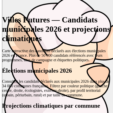
Villes Futures — Candidats
municipales 2026 et projections
climatiques
Carte interactive des candidats déclarés aux élections municipales
2026 en France. Plus de 50 000 candidats référencés avec leurs
programmes, sites de campagne et étiquettes politiques.
Élections municipales 2026
Consultez les candidats déclarés aux municipales 2026 dans plus de
34 000 communes françaises. Filtrez par couleur politique (gauche,
centre, droite, écologistes, extrême-droite), par profil territorial
(urbain, périurbain, rural) et par taille de commune.
Projections climatiques par commune