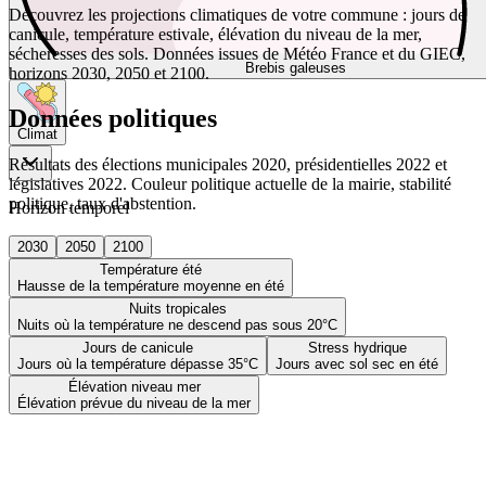
Découvrez les projections climatiques de votre commune : jours de
canicule, température estivale, élévation du niveau de la mer,
sécheresses des sols. Données issues de Météo France et du GIEC,
Brebis galeuses
horizons 2030, 2050 et 2100.
Données politiques
Climat
Résultats des élections municipales 2020, présidentielles 2022 et
législatives 2022. Couleur politique actuelle de la mairie, stabilité
politique, taux d'abstention.
Horizon temporel
2030
2050
2100
Température été
Hausse de la température moyenne en été
Nuits tropicales
Nuits où la température ne descend pas sous 20°C
Jours de canicule
Stress hydrique
Jours où la température dépasse 35°C
Jours avec sol sec en été
Élévation niveau mer
Élévation prévue du niveau de la mer