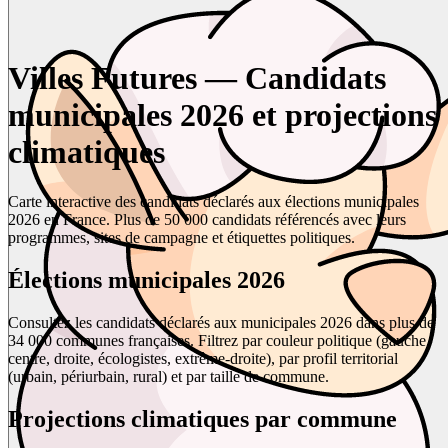
Villes Futures — Candidats
municipales 2026 et projections
climatiques
Carte interactive des candidats déclarés aux élections municipales
2026 en France. Plus de 50 000 candidats référencés avec leurs
programmes, sites de campagne et étiquettes politiques.
Élections municipales 2026
Consultez les candidats déclarés aux municipales 2026 dans plus de
34 000 communes françaises. Filtrez par couleur politique (gauche,
centre, droite, écologistes, extrême-droite), par profil territorial
(urbain, périurbain, rural) et par taille de commune.
Projections climatiques par commune