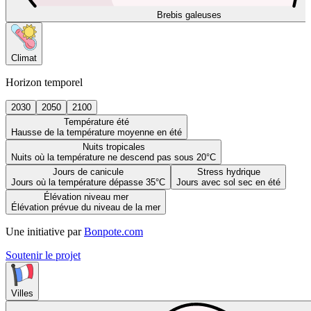
Brebis galeuses
Climat
Horizon temporel
2030
2050
2100
Température été
Hausse de la température moyenne en été
Nuits tropicales
Nuits où la température ne descend pas sous 20°C
Jours de canicule
Stress hydrique
Jours où la température dépasse 35°C
Jours avec sol sec en été
Élévation niveau mer
Élévation prévue du niveau de la mer
Une initiative par
Bonpote.com
Soutenir le projet
Villes