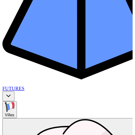
FUTURES
Villes