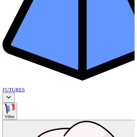
FUTURES
Villes