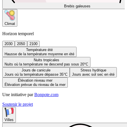
Brebis galeuses
Climat
Horizon temporel
2030
2050
2100
Température été
Hausse de la température moyenne en été
Nuits tropicales
Nuits où la température ne descend pas sous 20°C
Jours de canicule
Stress hydrique
Jours où la température dépasse 35°C
Jours avec sol sec en été
Élévation niveau mer
Élévation prévue du niveau de la mer
Une initiative par
Bonpote.com
Soutenir le projet
Villes