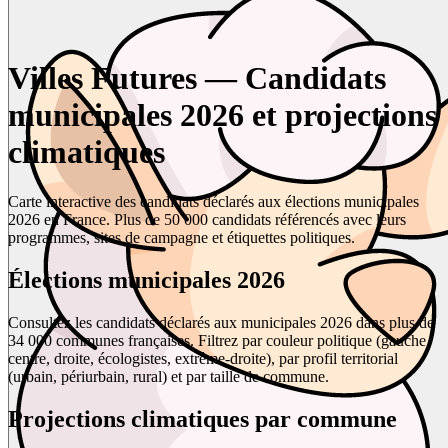
Villes Futures — Candidats
municipales 2026 et projections
climatiques
Carte interactive des candidats déclarés aux élections municipales
2026 en France. Plus de 50 000 candidats référencés avec leurs
programmes, sites de campagne et étiquettes politiques.
Élections municipales 2026
Consultez les candidats déclarés aux municipales 2026 dans plus de
34 000 communes françaises. Filtrez par couleur politique (gauche,
centre, droite, écologistes, extrême-droite), par profil territorial
(urbain, périurbain, rural) et par taille de commune.
Projections climatiques par commune