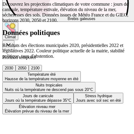
Découvrez les projections climatiques de votre commune : jours de
canicule, température estivale, élévation du niveau de la mer,
sécheresses des sols. Données issues de Météo France et du GIEC,
Brebis galeuses
horizons 2030, 2050 et 2100.
Données politiques
Climat
Résultats des élections municipales 2020, présidentielles 2022 et
législatives 2022. Couleur politique actuelle de la mairie, stabilité
politique, taux d'abstention.
Horizon temporel
2030
2050
2100
Température été
Hausse de la température moyenne en été
Nuits tropicales
Nuits où la température ne descend pas sous 20°C
Jours de canicule
Stress hydrique
Jours où la température dépasse 35°C
Jours avec sol sec en été
Élévation niveau mer
Élévation prévue du niveau de la mer