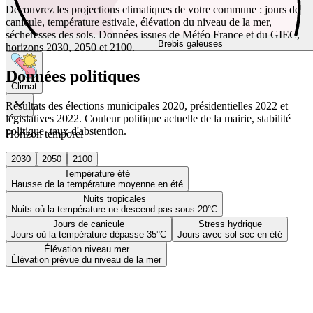
Découvrez les projections climatiques de votre commune : jours de
canicule, température estivale, élévation du niveau de la mer,
sécheresses des sols. Données issues de Météo France et du GIEC,
Brebis galeuses
horizons 2030, 2050 et 2100.
Données politiques
Climat
Résultats des élections municipales 2020, présidentielles 2022 et
législatives 2022. Couleur politique actuelle de la mairie, stabilité
politique, taux d'abstention.
Horizon temporel
2030
2050
2100
Température été
Hausse de la température moyenne en été
Nuits tropicales
Nuits où la température ne descend pas sous 20°C
Jours de canicule
Stress hydrique
Jours où la température dépasse 35°C
Jours avec sol sec en été
Élévation niveau mer
Élévation prévue du niveau de la mer