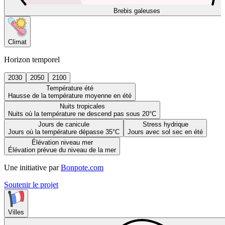
Brebis galeuses
Climat
Horizon temporel
2030
2050
2100
Température été
Hausse de la température moyenne en été
Nuits tropicales
Nuits où la température ne descend pas sous 20°C
Jours de canicule
Stress hydrique
Jours où la température dépasse 35°C
Jours avec sol sec en été
Élévation niveau mer
Élévation prévue du niveau de la mer
Une initiative par
Bonpote.com
Soutenir le projet
Villes