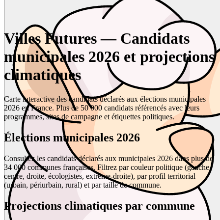
Villes Futures — Candidats
municipales 2026 et projections
climatiques
Carte interactive des candidats déclarés aux élections municipales
2026 en France. Plus de 50 000 candidats référencés avec leurs
programmes, sites de campagne et étiquettes politiques.
Élections municipales 2026
Consultez les candidats déclarés aux municipales 2026 dans plus de
34 000 communes françaises. Filtrez par couleur politique (gauche,
centre, droite, écologistes, extrême-droite), par profil territorial
(urbain, périurbain, rural) et par taille de commune.
Projections climatiques par commune