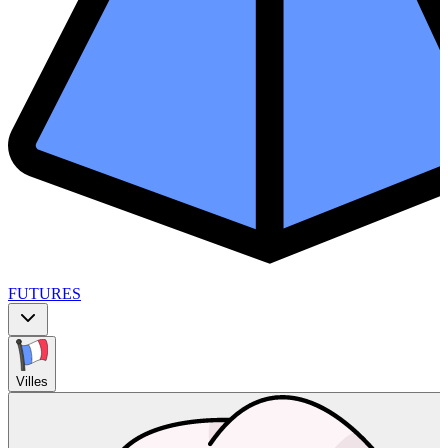
FUTURES
Villes