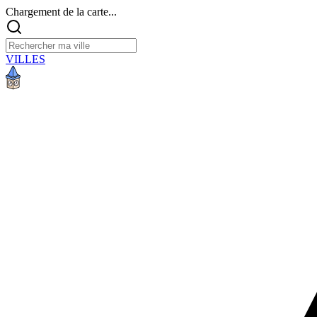
Chargement de la carte...
VILLES