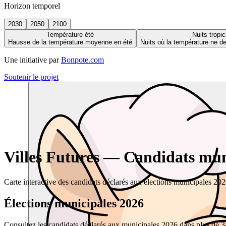
Horizon temporel
2030
2050
2100
Température été
Nuits tropic
Hausse de la température moyenne en été
Nuits où la température ne 
Une initiative par
Bonpote.com
Soutenir le projet
Villes Futures — Candidats muni
Carte interactive des candidats déclarés aux élections municipales 20
Élections municipales 2026
Consultez les candidats déclarés aux municipales 2026 dans plus de 34 0