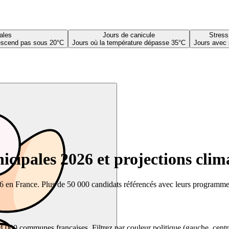
ales
Jours de canicule
Stress
descend pas sous 20°C
Jours où la température dépasse 35°C
Jours avec 
cipales 2026 et projections clim
26 en France. Plus de 50 000 candidats référencés avec leurs programmes,
00 communes françaises. Filtrez par couleur politique (gauche, centre, dr