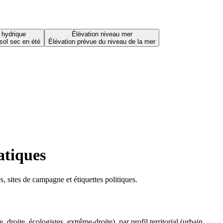
 hydrique
Élévation niveau mer
sol sec en été
Élévation prévue du niveau de la mer
atiques
 sites de campagne et étiquettes politiques.
oite, écologistes, extrême-droite), par profil territorial (urbain,