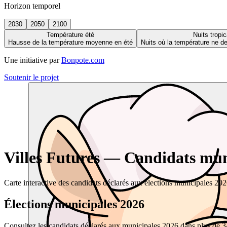
Horizon temporel
2030
2050
2100
Température été
Nuits tropic
Hausse de la température moyenne en été
Nuits où la température ne 
Une initiative par
Bonpote.com
Soutenir le projet
Villes Futures — Candidats muni
Carte interactive des candidats déclarés aux élections municipales 20
Élections municipales 2026
Consultez les candidats déclarés aux municipales 2026 dans plus de 34 0