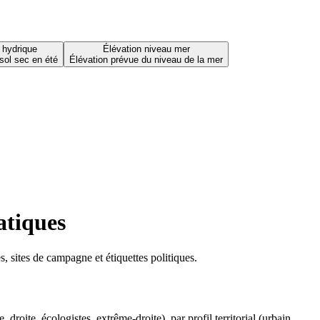
 hydrique
Élévation niveau mer
sol sec en été
Élévation prévue du niveau de la mer
atiques
 sites de campagne et étiquettes politiques.
oite, écologistes, extrême-droite), par profil territorial (urbain,