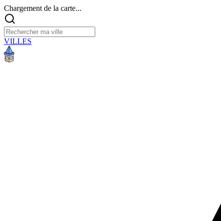
Chargement de la carte...
VILLES