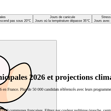
ales
Jours de canicule
Stress
descend pas sous 20°C
Jours où la température dépasse 35°C
Jours avec 
cipales 2026 et projections clim
26 en France. Plus de 50 000 candidats référencés avec leurs programmes,
00 communes françaises. Filtrez par couleur politique (gauche, centre, dr