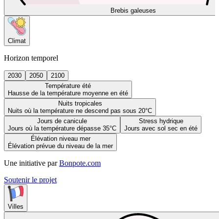
Brebis galeuses
Climat
Horizon temporel
2030
2050
2100
Température été
Hausse de la température moyenne en été
Nuits tropicales
Nuits où la température ne descend pas sous 20°C
Jours de canicule
Stress hydrique
Jours où la température dépasse 35°C
Jours avec sol sec en été
Élévation niveau mer
Élévation prévue du niveau de la mer
Une initiative par
Bonpote.com
Soutenir le projet
Villes