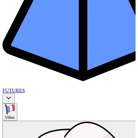
FUTURES
Villes