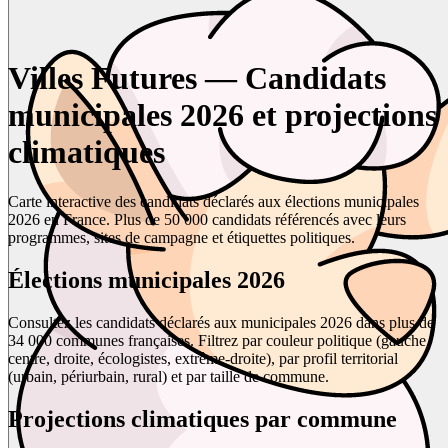
Villes Futures — Candidats
municipales 2026 et projections
climatiques
Carte interactive des candidats déclarés aux élections municipales
2026 en France. Plus de 50 000 candidats référencés avec leurs
programmes, sites de campagne et étiquettes politiques.
Élections municipales 2026
Consultez les candidats déclarés aux municipales 2026 dans plus de
34 000 communes françaises. Filtrez par couleur politique (gauche,
centre, droite, écologistes, extrême-droite), par profil territorial
(urbain, périurbain, rural) et par taille de commune.
Projections climatiques par commune