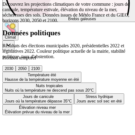
Découvrez les projections climatiques de votre commune : jours de
canicule, température estivale, élévation du niveau de la mer,
sécheresses des sols. Données issues de Météo France et du GIEC,
Brebis galeuses
horizons 2030, 2050 et 2100.
Données politiques
Climat
Résultats des élections municipales 2020, présidentielles 2022 et
législatives 2022. Couleur politique actuelle de la mairie, stabilité
politique, taux d'abstention.
Horizon temporel
2030
2050
2100
Température été
Hausse de la température moyenne en été
Nuits tropicales
Nuits où la température ne descend pas sous 20°C
Jours de canicule
Stress hydrique
Jours où la température dépasse 35°C
Jours avec sol sec en été
Élévation niveau mer
Élévation prévue du niveau de la mer