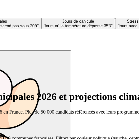
ales
Jours de canicule
Stress
descend pas sous 20°C
Jours où la température dépasse 35°C
Jours avec 
cipales 2026 et projections clim
26 en France. Plus de 50 000 candidats référencés avec leurs programmes,
00 communes françaises. Filtrez par couleur politique (gauche, centre, dr