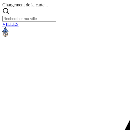
Chargement de la carte...
VILLES