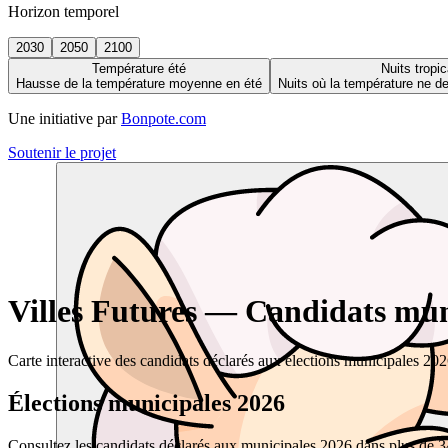
Horizon temporel
2030
2050
2100
Température été
Nuits tropic
Hausse de la température moyenne en été
Nuits où la température ne 
Une initiative par
Bonpote.com
Soutenir le projet
Villes Futures — Candidats muni
Carte interactive des candidats déclarés aux élections municipales 20
Élections municipales 2026
Consultez les candidats déclarés aux municipales 2026 dans plus de 34 0