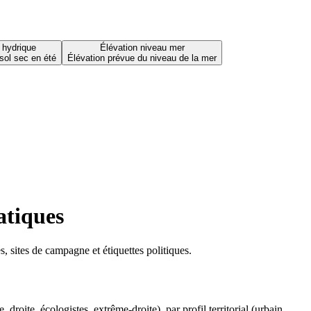
 hydrique
Élévation niveau mer
sol sec en été
Élévation prévue du niveau de la mer
atiques
 sites de campagne et étiquettes politiques.
oite, écologistes, extrême-droite), par profil territorial (urbain,