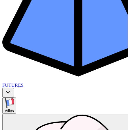
FUTURES
Villes