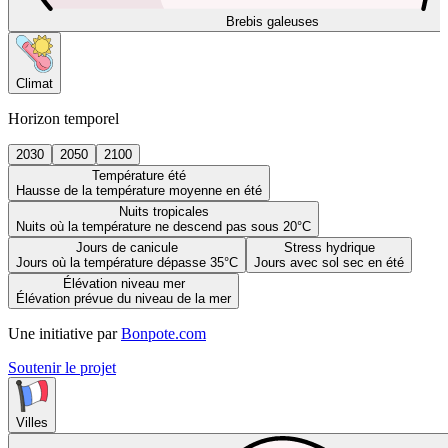
Brebis galeuses
Climat
Horizon temporel
2030
2050
2100
Température été
Hausse de la température moyenne en été
Nuits tropicales
Nuits où la température ne descend pas sous 20°C
Jours de canicule
Stress hydrique
Jours où la température dépasse 35°C
Jours avec sol sec en été
Élévation niveau mer
Élévation prévue du niveau de la mer
Une initiative par
Bonpote.com
Soutenir le projet
Villes