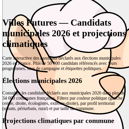
Villes Futures — Candidats
municipales 2026 et projections
climatiques
Carte interactive des candidats déclarés aux élections municipales
2026 en France. Plus de 50 000 candidats référencés avec leurs
programmes, sites de campagne et étiquettes politiques.
Élections municipales 2026
Consultez les candidats déclarés aux municipales 2026 dans plus de
34 000 communes françaises. Filtrez par couleur politique (gauche,
centre, droite, écologistes, extrême-droite), par profil territorial
(urbain, périurbain, rural) et par taille de commune.
Projections climatiques par commune