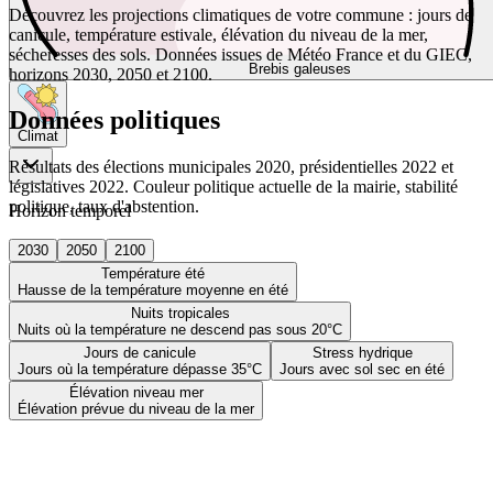
Découvrez les projections climatiques de votre commune : jours de
canicule, température estivale, élévation du niveau de la mer,
sécheresses des sols. Données issues de Météo France et du GIEC,
Brebis galeuses
horizons 2030, 2050 et 2100.
Données politiques
Climat
Résultats des élections municipales 2020, présidentielles 2022 et
législatives 2022. Couleur politique actuelle de la mairie, stabilité
politique, taux d'abstention.
Horizon temporel
2030
2050
2100
Température été
Hausse de la température moyenne en été
Nuits tropicales
Nuits où la température ne descend pas sous 20°C
Jours de canicule
Stress hydrique
Jours où la température dépasse 35°C
Jours avec sol sec en été
Élévation niveau mer
Élévation prévue du niveau de la mer