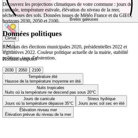
Découvrez les projections climatiques de votre commune : jours de
canicule, température estivale, élévation du niveau de la mer,
sécheresses des sols. Données issues de Météo France et du GIEC,
Brebis galeuses
horizons 2030, 2050 et 2100.
Données politiques
Climat
Résultats des élections municipales 2020, présidentielles 2022 et
législatives 2022. Couleur politique actuelle de la mairie, stabilité
politique, taux d'abstention.
Horizon temporel
2030
2050
2100
Température été
Hausse de la température moyenne en été
Nuits tropicales
Nuits où la température ne descend pas sous 20°C
Jours de canicule
Stress hydrique
Jours où la température dépasse 35°C
Jours avec sol sec en été
Élévation niveau mer
Élévation prévue du niveau de la mer