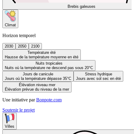
Brebis galeuses
Climat
Horizon temporel
2030
2050
2100
Température été
Hausse de la température moyenne en été
Nuits tropicales
Nuits où la température ne descend pas sous 20°C
Jours de canicule
Stress hydrique
Jours où la température dépasse 35°C
Jours avec sol sec en été
Élévation niveau mer
Élévation prévue du niveau de la mer
Une initiative par
Bonpote.com
Soutenir le projet
Villes