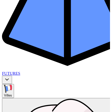
FUTURES
Villes