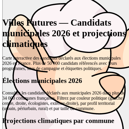
Villes Futures — Candidats
municipales 2026 et projections
climatiques
Carte interactive des candidats déclarés aux élections municipales
2026 en France. Plus de 50 000 candidats référencés avec leurs
programmes, sites de campagne et étiquettes politiques.
Élections municipales 2026
Consultez les candidats déclarés aux municipales 2026 dans plus de
34 000 communes françaises. Filtrez par couleur politique (gauche,
centre, droite, écologistes, extrême-droite), par profil territorial
(urbain, périurbain, rural) et par taille de commune.
Projections climatiques par commune