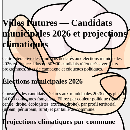
Villes Futures — Candidats
municipales 2026 et projections
climatiques
Carte interactive des candidats déclarés aux élections municipales
2026 en France. Plus de 50 000 candidats référencés avec leurs
programmes, sites de campagne et étiquettes politiques.
Élections municipales 2026
Consultez les candidats déclarés aux municipales 2026 dans plus de
34 000 communes françaises. Filtrez par couleur politique (gauche,
centre, droite, écologistes, extrême-droite), par profil territorial
(urbain, périurbain, rural) et par taille de commune.
Projections climatiques par commune