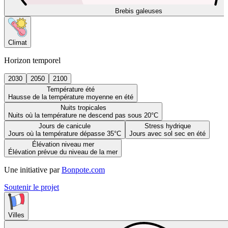
Brebis galeuses
Climat
Horizon temporel
2030
2050
2100
Température été
Hausse de la température moyenne en été
Nuits tropicales
Nuits où la température ne descend pas sous 20°C
Jours de canicule
Stress hydrique
Jours où la température dépasse 35°C
Jours avec sol sec en été
Élévation niveau mer
Élévation prévue du niveau de la mer
Une initiative par
Bonpote.com
Soutenir le projet
Villes