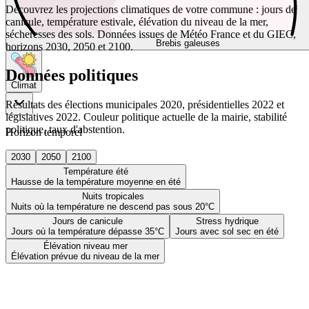
Découvrez les projections climatiques de votre commune : jours de
canicule, température estivale, élévation du niveau de la mer,
sécheresses des sols. Données issues de Météo France et du GIEC,
Brebis galeuses
horizons 2030, 2050 et 2100.
Données politiques
Climat
Résultats des élections municipales 2020, présidentielles 2022 et
législatives 2022. Couleur politique actuelle de la mairie, stabilité
politique, taux d'abstention.
Horizon temporel
2030
2050
2100
Température été
Hausse de la température moyenne en été
Nuits tropicales
Nuits où la température ne descend pas sous 20°C
Jours de canicule
Stress hydrique
Jours où la température dépasse 35°C
Jours avec sol sec en été
Élévation niveau mer
Élévation prévue du niveau de la mer