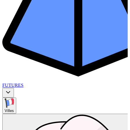
FUTURES
Villes