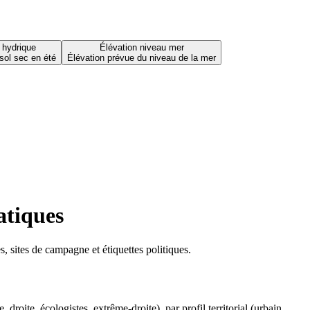
 hydrique
Élévation niveau mer
sol sec en été
Élévation prévue du niveau de la mer
atiques
 sites de campagne et étiquettes politiques.
oite, écologistes, extrême-droite), par profil territorial (urbain,