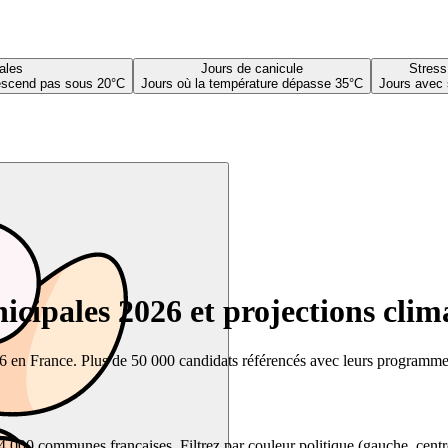
ales
Jours de canicule
Stress
descend pas sous 20°C
Jours où la température dépasse 35°C
Jours avec 
cipales 2026 et projections clim
26 en France. Plus de 50 000 candidats référencés avec leurs programmes,
00 communes françaises. Filtrez par couleur politique (gauche, centre, dr