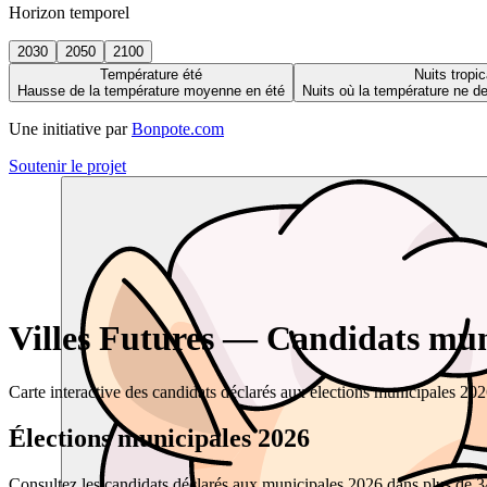
Horizon temporel
2030
2050
2100
Température été
Nuits tropic
Hausse de la température moyenne en été
Nuits où la température ne 
Une initiative par
Bonpote.com
Soutenir le projet
Villes Futures — Candidats muni
Carte interactive des candidats déclarés aux élections municipales 20
Élections municipales 2026
Consultez les candidats déclarés aux municipales 2026 dans plus de 34 0