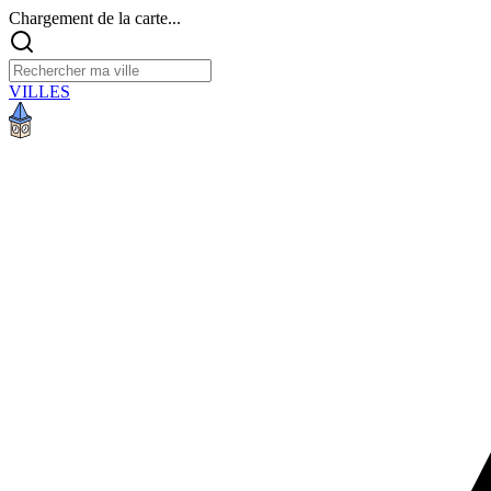
Chargement de la carte...
VILLES