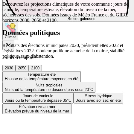
Découvrez les projections climatiques de votre commune : jours de
canicule, température estivale, élévation du niveau de la mer,
sécheresses des sols. Données issues de Météo France et du GIEC,
Brebis galeuses
horizons 2030, 2050 et 2100.
Données politiques
Climat
Résultats des élections municipales 2020, présidentielles 2022 et
législatives 2022. Couleur politique actuelle de la mairie, stabilité
politique, taux d'abstention.
Horizon temporel
2030
2050
2100
Température été
Hausse de la température moyenne en été
Nuits tropicales
Nuits où la température ne descend pas sous 20°C
Jours de canicule
Stress hydrique
Jours où la température dépasse 35°C
Jours avec sol sec en été
Élévation niveau mer
Élévation prévue du niveau de la mer