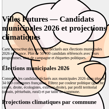
Villes Futures — Candidats
municipales 2026 et projections
climatiques
Carte interactive des candidats déclarés aux élections municipales
2026 en France. Plus de 50 000 candidats référencés avec leurs
programmes, sites de campagne et étiquettes politiques.
Élections municipales 2026
Consultez les candidats déclarés aux municipales 2026 dans plus de
34 000 communes françaises. Filtrez par couleur politique (gauche,
centre, droite, écologistes, extrême-droite), par profil territorial
(urbain, périurbain, rural) et par taille de commune.
Projections climatiques par commune