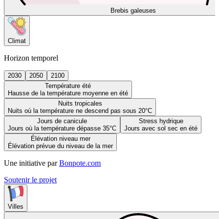
Brebis galeuses
Climat
Horizon temporel
2030
2050
2100
Température été
Hausse de la température moyenne en été
Nuits tropicales
Nuits où la température ne descend pas sous 20°C
Jours de canicule
Stress hydrique
Jours où la température dépasse 35°C
Jours avec sol sec en été
Élévation niveau mer
Élévation prévue du niveau de la mer
Une initiative par
Bonpote.com
Soutenir le projet
Villes