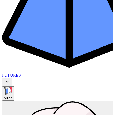
FUTURES
Villes