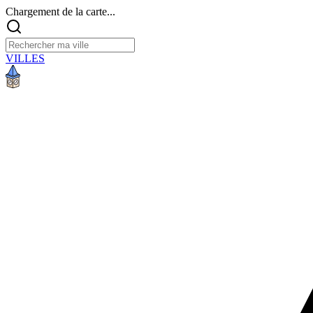
Chargement de la carte...
VILLES