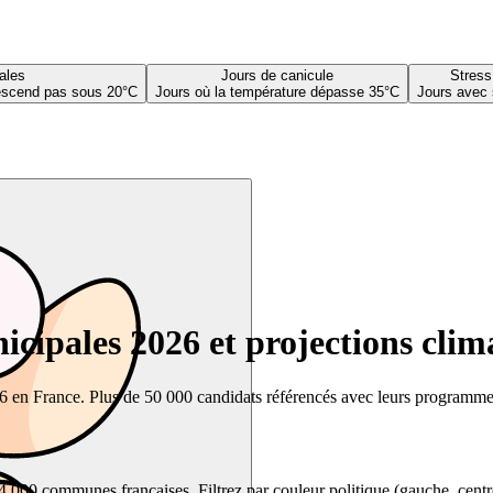
ales
Jours de canicule
Stress
descend pas sous 20°C
Jours où la température dépasse 35°C
Jours avec 
cipales 2026 et projections clim
26 en France. Plus de 50 000 candidats référencés avec leurs programmes,
00 communes françaises. Filtrez par couleur politique (gauche, centre, dr