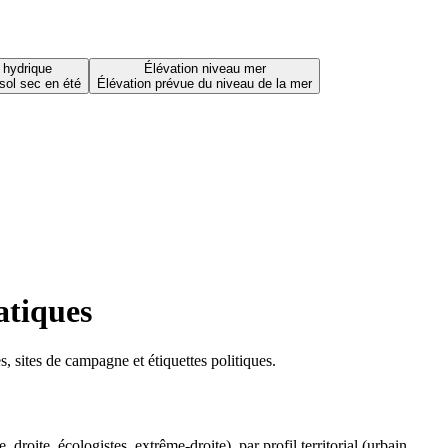
 hydrique
Élévation niveau mer
sol sec en été
Élévation prévue du niveau de la mer
atiques
 sites de campagne et étiquettes politiques.
oite, écologistes, extrême-droite), par profil territorial (urbain,