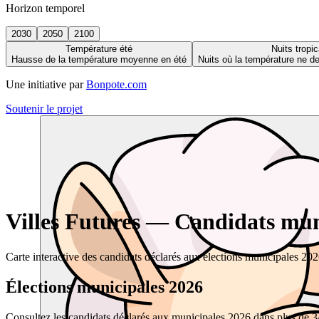
Horizon temporel
2030
2050
2100
Température été
Nuits tropic
Hausse de la température moyenne en été
Nuits où la température ne 
Une initiative par
Bonpote.com
Soutenir le projet
Villes Futures — Candidats muni
Carte interactive des candidats déclarés aux élections municipales 20
Élections municipales 2026
Consultez les candidats déclarés aux municipales 2026 dans plus de 34 0