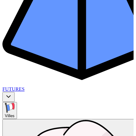
FUTURES
Villes