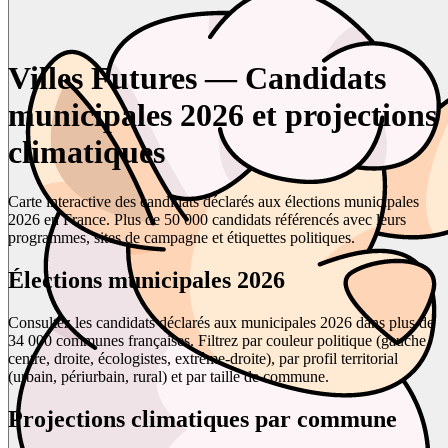
Villes Futures — Candidats
municipales 2026 et projections
climatiques
Carte interactive des candidats déclarés aux élections municipales
2026 en France. Plus de 50 000 candidats référencés avec leurs
programmes, sites de campagne et étiquettes politiques.
Élections municipales 2026
Consultez les candidats déclarés aux municipales 2026 dans plus de
34 000 communes françaises. Filtrez par couleur politique (gauche,
centre, droite, écologistes, extrême-droite), par profil territorial
(urbain, périurbain, rural) et par taille de commune.
Projections climatiques par commune