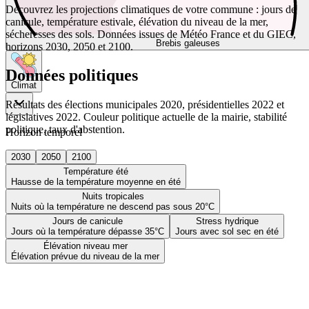
Découvrez les projections climatiques de votre commune : jours de
canicule, température estivale, élévation du niveau de la mer,
sécheresses des sols. Données issues de Météo France et du GIEC,
Brebis galeuses
horizons 2030, 2050 et 2100.
Données politiques
Climat
Résultats des élections municipales 2020, présidentielles 2022 et
législatives 2022. Couleur politique actuelle de la mairie, stabilité
politique, taux d'abstention.
Horizon temporel
2030
2050
2100
Température été
Hausse de la température moyenne en été
Nuits tropicales
Nuits où la température ne descend pas sous 20°C
Jours de canicule
Stress hydrique
Jours où la température dépasse 35°C
Jours avec sol sec en été
Élévation niveau mer
Élévation prévue du niveau de la mer