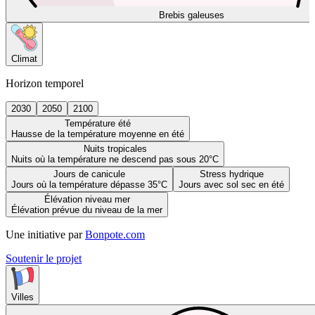
Brebis galeuses
Climat
Horizon temporel
2030
2050
2100
Température été
Hausse de la température moyenne en été
Nuits tropicales
Nuits où la température ne descend pas sous 20°C
Jours de canicule
Stress hydrique
Jours où la température dépasse 35°C
Jours avec sol sec en été
Élévation niveau mer
Élévation prévue du niveau de la mer
Une initiative par
Bonpote.com
Soutenir le projet
Villes