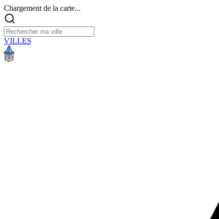
Chargement de la carte...
VILLES