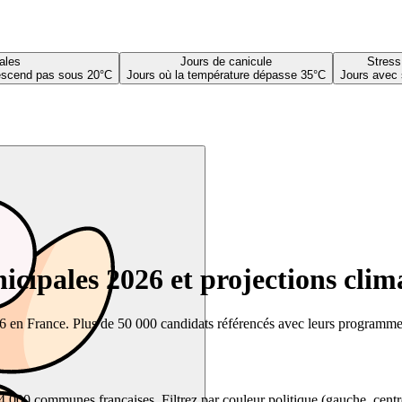
ales
Jours de canicule
Stress
descend pas sous 20°C
Jours où la température dépasse 35°C
Jours avec 
cipales 2026 et projections clim
26 en France. Plus de 50 000 candidats référencés avec leurs programmes,
00 communes françaises. Filtrez par couleur politique (gauche, centre, dr