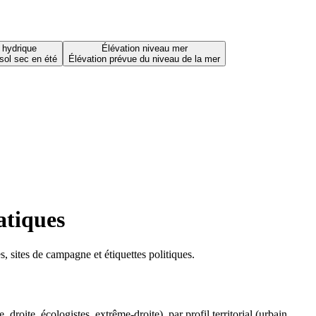
 hydrique
Élévation niveau mer
sol sec en été
Élévation prévue du niveau de la mer
atiques
 sites de campagne et étiquettes politiques.
oite, écologistes, extrême-droite), par profil territorial (urbain,