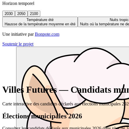
Horizon temporel
2030
2050
2100
Température été
Nuits tropic
Hausse de la température moyenne en été
Nuits où la température ne 
Une initiative par
Bonpote.com
Soutenir le projet
Villes Futures — Candidats muni
Carte interactive des candidats déclarés aux élections municipales 20
Élections municipales 2026
Consultez les candidats déclarés aux municipales 2026 dans plus de 34 0