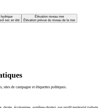
 hydrique
Élévation niveau mer
sol sec en été
Élévation prévue du niveau de la mer
atiques
 sites de campagne et étiquettes politiques.
oite, écologistes, extrême-droite), par profil territorial (urbain,