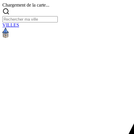
Chargement de la carte...
VILLES