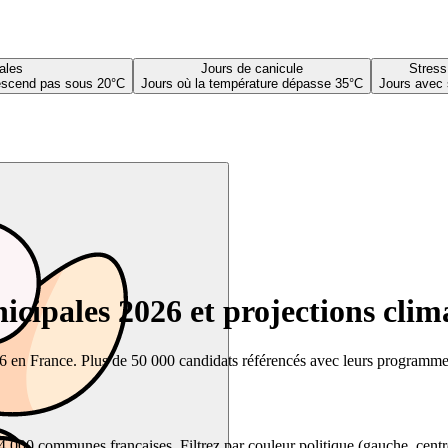
ales
Jours de canicule
Stress
descend pas sous 20°C
Jours où la température dépasse 35°C
Jours avec 
cipales 2026 et projections clim
26 en France. Plus de 50 000 candidats référencés avec leurs programmes,
00 communes françaises. Filtrez par couleur politique (gauche, centre, dr