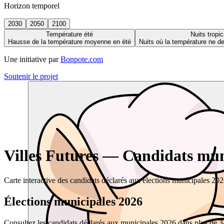
Horizon temporel
2030
2050
2100
Température été
Nuits tropic
Hausse de la température moyenne en été
Nuits où la température ne 
Une initiative par
Bonpote.com
Soutenir le projet
Villes Futures — Candidats muni
Carte interactive des candidats déclarés aux élections municipales 20
Élections municipales 2026
Consultez les candidats déclarés aux municipales 2026 dans plus de 34 0