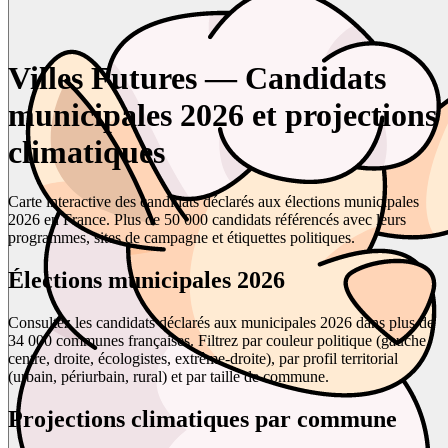
Villes Futures — Candidats
municipales 2026 et projections
climatiques
Carte interactive des candidats déclarés aux élections municipales
2026 en France. Plus de 50 000 candidats référencés avec leurs
programmes, sites de campagne et étiquettes politiques.
Élections municipales 2026
Consultez les candidats déclarés aux municipales 2026 dans plus de
34 000 communes françaises. Filtrez par couleur politique (gauche,
centre, droite, écologistes, extrême-droite), par profil territorial
(urbain, périurbain, rural) et par taille de commune.
Projections climatiques par commune