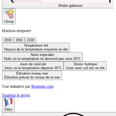
Brebis galeuses
Climat
Horizon temporel
2030
2050
2100
Température été
Hausse de la température moyenne en été
Nuits tropicales
Nuits où la température ne descend pas sous 20°C
Jours de canicule
Stress hydrique
Jours où la température dépasse 35°C
Jours avec sol sec en été
Élévation niveau mer
Élévation prévue du niveau de la mer
Une initiative par
Bonpote.com
Soutenir le projet
Villes