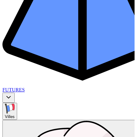
FUTURES
Villes