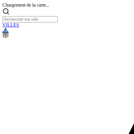
Chargement de la carte...
VILLES