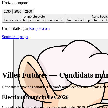
Horizon temporel
2030
2050
2100
Température été
Nuits tropic
Hausse de la température moyenne en été
Nuits où la température ne 
Une initiative par
Bonpote.com
Soutenir le projet
Villes Futures — Candidats muni
Carte interactive des candidats déclarés aux élections municipales 20
Élections municipales 2026
Consultez les candidats déclarés aux municipales 2026 dans plus de 34 0