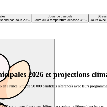
ales
Jours de canicule
Stress
descend pas sous 20°C
Jours où la température dépasse 35°C
Jours avec 
cipales 2026 et projections clim
26 en France. Plus de 50 000 candidats référencés avec leurs programmes,
00 communes françaises. Filtrez par couleur politique (gauche, centre, dr