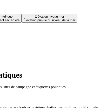
 hydrique
Élévation niveau mer
sol sec en été
Élévation prévue du niveau de la mer
atiques
 sites de campagne et étiquettes politiques.
oite, écologistes, extrême-droite), par profil territorial (urbain,