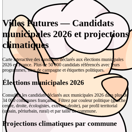
Villes Futures — Candidats
municipales 2026 et projections
climatiques
Carte interactive des candidats déclarés aux élections municipales
2026 en France. Plus de 50 000 candidats référencés avec leurs
programmes, sites de campagne et étiquettes politiques.
Élections municipales 2026
Consultez les candidats déclarés aux municipales 2026 dans plus de
34 000 communes françaises. Filtrez par couleur politique (gauche,
centre, droite, écologistes, extrême-droite), par profil territorial
(urbain, périurbain, rural) et par taille de commune.
Projections climatiques par commune