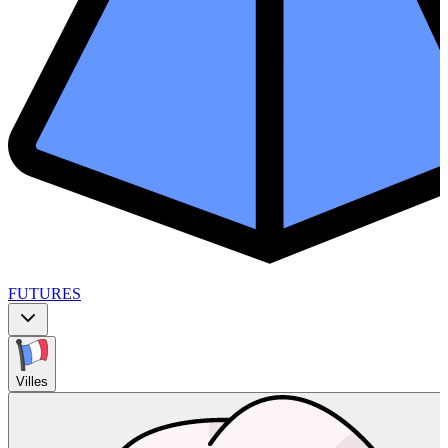
FUTURES
Villes