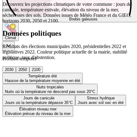
Découvrez les projections climatiques de votre commune : jours de
canicule, température estivale, élévation du niveau de la mer,
sécheresses des sols. Données issues de Météo France et du GIEC,
Brebis galeuses
horizons 2030, 2050 et 2100.
Données politiques
Climat
Résultats des élections municipales 2020, présidentielles 2022 et
législatives 2022. Couleur politique actuelle de la mairie, stabilité
politique, taux d'abstention.
Horizon temporel
2030
2050
2100
Température été
Hausse de la température moyenne en été
Nuits tropicales
Nuits où la température ne descend pas sous 20°C
Jours de canicule
Stress hydrique
Jours où la température dépasse 35°C
Jours avec sol sec en été
Élévation niveau mer
Élévation prévue du niveau de la mer