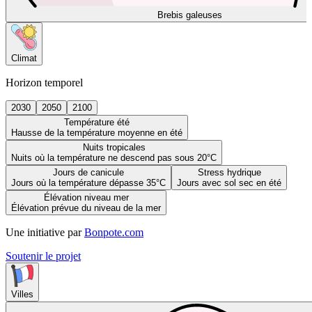
Brebis galeuses
Climat
Horizon temporel
2030
2050
2100
Température été
Hausse de la température moyenne en été
Nuits tropicales
Nuits où la température ne descend pas sous 20°C
Jours de canicule
Stress hydrique
Jours où la température dépasse 35°C
Jours avec sol sec en été
Élévation niveau mer
Élévation prévue du niveau de la mer
Une initiative par
Bonpote.com
Soutenir le projet
Villes