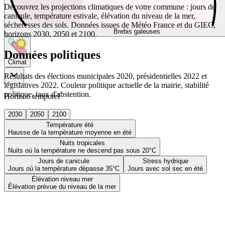
Découvrez les projections climatiques de votre commune : jours de
canicule, température estivale, élévation du niveau de la mer,
sécheresses des sols. Données issues de Météo France et du GIEC,
Brebis galeuses
horizons 2030, 2050 et 2100.
Données politiques
Climat
Résultats des élections municipales 2020, présidentielles 2022 et
législatives 2022. Couleur politique actuelle de la mairie, stabilité
politique, taux d'abstention.
Horizon temporel
2030
2050
2100
Température été
Hausse de la température moyenne en été
Nuits tropicales
Nuits où la température ne descend pas sous 20°C
Jours de canicule
Stress hydrique
Jours où la température dépasse 35°C
Jours avec sol sec en été
Élévation niveau mer
Élévation prévue du niveau de la mer