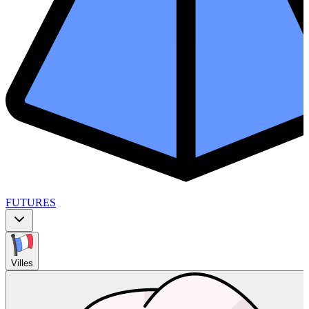
FUTURES
Villes