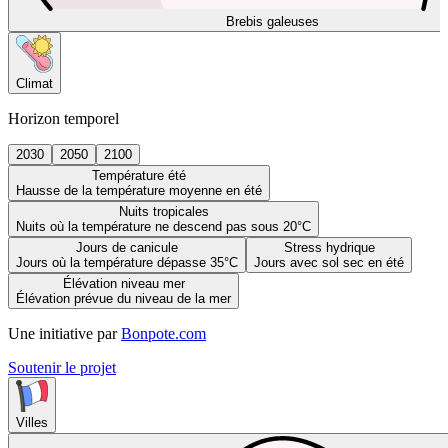
Brebis galeuses
Climat
Horizon temporel
2030
2050
2100
Température été
Hausse de la température moyenne en été
Nuits tropicales
Nuits où la température ne descend pas sous 20°C
Jours de canicule
Stress hydrique
Jours où la température dépasse 35°C
Jours avec sol sec en été
Élévation niveau mer
Élévation prévue du niveau de la mer
Une initiative par
Bonpote.com
Soutenir le projet
Villes