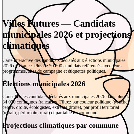
Villes Futures — Candidats
municipales 2026 et projections
climatiques
Carte interactive des candidats déclarés aux élections municipales
2026 en France. Plus de 50 000 candidats référencés avec leurs
programmes, sites de campagne et étiquettes politiques.
Élections municipales 2026
Consultez les candidats déclarés aux municipales 2026 dans plus de
34 000 communes françaises. Filtrez par couleur politique (gauche,
centre, droite, écologistes, extrême-droite), par profil territorial
(urbain, périurbain, rural) et par taille de commune.
Projections climatiques par commune