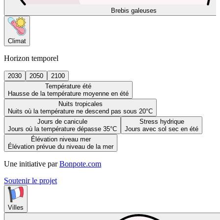
Brebis galeuses
Climat
Horizon temporel
2030
2050
2100
Température été
Hausse de la température moyenne en été
Nuits tropicales
Nuits où la température ne descend pas sous 20°C
Jours de canicule
Stress hydrique
Jours où la température dépasse 35°C
Jours avec sol sec en été
Élévation niveau mer
Élévation prévue du niveau de la mer
Une initiative par
Bonpote.com
Soutenir le projet
Villes