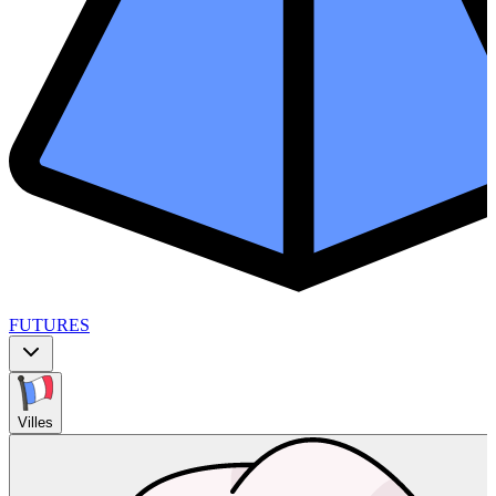
FUTURES
Villes