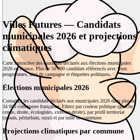
Villes Futures — Candidats
municipales 2026 et projections
climatiques
Carte interactive des candidats déclarés aux élections municipales
2026 en France. Plus de 50 000 candidats référencés avec leurs
programmes, sites de campagne et étiquettes politiques.
Élections municipales 2026
Consultez les candidats déclarés aux municipales 2026 dans plus de
34 000 communes françaises. Filtrez par couleur politique (gauche,
centre, droite, écologistes, extrême-droite), par profil territorial
(urbain, périurbain, rural) et par taille de commune.
Projections climatiques par commune