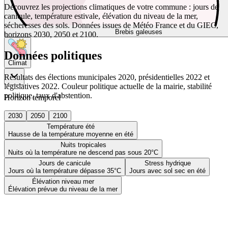
Découvrez les projections climatiques de votre commune : jours de
canicule, température estivale, élévation du niveau de la mer,
sécheresses des sols. Données issues de Météo France et du GIEC,
Brebis galeuses
horizons 2030, 2050 et 2100.
Données politiques
Climat
Résultats des élections municipales 2020, présidentielles 2022 et
législatives 2022. Couleur politique actuelle de la mairie, stabilité
politique, taux d'abstention.
Horizon temporel
2030
2050
2100
Température été
Hausse de la température moyenne en été
Nuits tropicales
Nuits où la température ne descend pas sous 20°C
Jours de canicule
Stress hydrique
Jours où la température dépasse 35°C
Jours avec sol sec en été
Élévation niveau mer
Élévation prévue du niveau de la mer