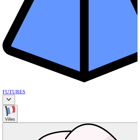
FUTURES
Villes