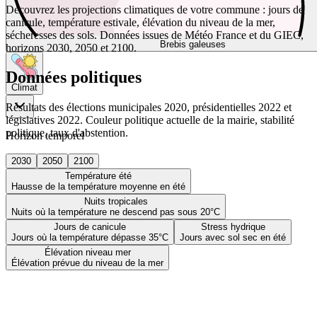
Découvrez les projections climatiques de votre commune : jours de
canicule, température estivale, élévation du niveau de la mer,
sécheresses des sols. Données issues de Météo France et du GIEC,
Brebis galeuses
horizons 2030, 2050 et 2100.
Données politiques
Climat
Résultats des élections municipales 2020, présidentielles 2022 et
législatives 2022. Couleur politique actuelle de la mairie, stabilité
politique, taux d'abstention.
Horizon temporel
2030
2050
2100
Température été
Hausse de la température moyenne en été
Nuits tropicales
Nuits où la température ne descend pas sous 20°C
Jours de canicule
Stress hydrique
Jours où la température dépasse 35°C
Jours avec sol sec en été
Élévation niveau mer
Élévation prévue du niveau de la mer