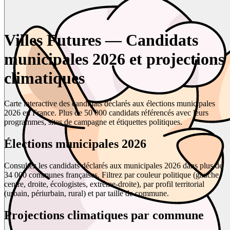
Villes Futures — Candidats
municipales 2026 et projections
climatiques
Carte interactive des candidats déclarés aux élections municipales
2026 en France. Plus de 50 000 candidats référencés avec leurs
programmes, sites de campagne et étiquettes politiques.
Élections municipales 2026
Consultez les candidats déclarés aux municipales 2026 dans plus de
34 000 communes françaises. Filtrez par couleur politique (gauche,
centre, droite, écologistes, extrême-droite), par profil territorial
(urbain, périurbain, rural) et par taille de commune.
Projections climatiques par commune