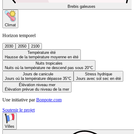
Brebis galeuses
Climat
Horizon temporel
2030
2050
2100
Température été
Hausse de la température moyenne en été
Nuits tropicales
Nuits où la température ne descend pas sous 20°C
Jours de canicule
Stress hydrique
Jours où la température dépasse 35°C
Jours avec sol sec en été
Élévation niveau mer
Élévation prévue du niveau de la mer
Une initiative par
Bonpote.com
Soutenir le projet
Villes