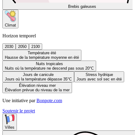
Brebis galeuses
Climat
Horizon temporel
2030
2050
2100
Température été
Hausse de la température moyenne en été
Nuits tropicales
Nuits où la température ne descend pas sous 20°C
Jours de canicule
Stress hydrique
Jours où la température dépasse 35°C
Jours avec sol sec en été
Élévation niveau mer
Élévation prévue du niveau de la mer
Une initiative par
Bonpote.com
Soutenir le projet
Villes