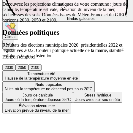
Découvrez les projections climatiques de votre commune : jours de
canicule, température estivale, élévation du niveau de la mer,
sécheresses des sols. Données issues de Météo France et du GIEC,
Brebis galeuses
horizons 2030, 2050 et 2100.
Données politiques
Climat
Résultats des élections municipales 2020, présidentielles 2022 et
législatives 2022. Couleur politique actuelle de la mairie, stabilité
politique, taux d'abstention.
Horizon temporel
2030
2050
2100
Température été
Hausse de la température moyenne en été
Nuits tropicales
Nuits où la température ne descend pas sous 20°C
Jours de canicule
Stress hydrique
Jours où la température dépasse 35°C
Jours avec sol sec en été
Élévation niveau mer
Élévation prévue du niveau de la mer