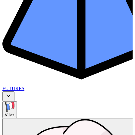
FUTURES
Villes