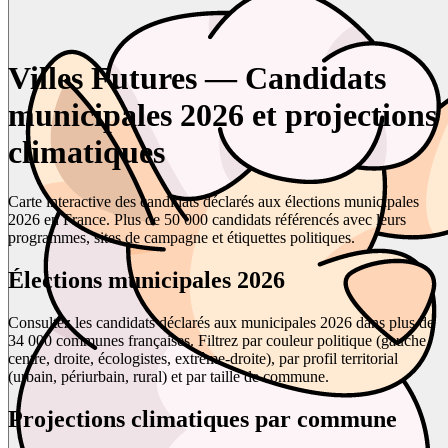
Villes Futures — Candidats
municipales 2026 et projections
climatiques
Carte interactive des candidats déclarés aux élections municipales
2026 en France. Plus de 50 000 candidats référencés avec leurs
programmes, sites de campagne et étiquettes politiques.
Élections municipales 2026
Consultez les candidats déclarés aux municipales 2026 dans plus de
34 000 communes françaises. Filtrez par couleur politique (gauche,
centre, droite, écologistes, extrême-droite), par profil territorial
(urbain, périurbain, rural) et par taille de commune.
Projections climatiques par commune