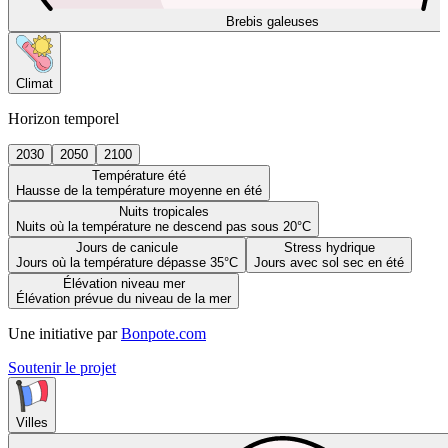
Brebis galeuses
Climat
Horizon temporel
2030
2050
2100
Température été
Hausse de la température moyenne en été
Nuits tropicales
Nuits où la température ne descend pas sous 20°C
Jours de canicule
Stress hydrique
Jours où la température dépasse 35°C
Jours avec sol sec en été
Élévation niveau mer
Élévation prévue du niveau de la mer
Une initiative par
Bonpote.com
Soutenir le projet
Villes