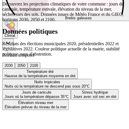
Découvrez les projections climatiques de votre commune : jours de
canicule, température estivale, élévation du niveau de la mer,
sécheresses des sols. Données issues de Météo France et du GIEC,
Brebis galeuses
horizons 2030, 2050 et 2100.
Données politiques
Climat
Résultats des élections municipales 2020, présidentielles 2022 et
législatives 2022. Couleur politique actuelle de la mairie, stabilité
politique, taux d'abstention.
Horizon temporel
2030
2050
2100
Température été
Hausse de la température moyenne en été
Nuits tropicales
Nuits où la température ne descend pas sous 20°C
Jours de canicule
Stress hydrique
Jours où la température dépasse 35°C
Jours avec sol sec en été
Élévation niveau mer
Élévation prévue du niveau de la mer