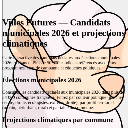
Villes Futures — Candidats
municipales 2026 et projections
climatiques
Carte interactive des candidats déclarés aux élections municipales
2026 en France. Plus de 50 000 candidats référencés avec leurs
programmes, sites de campagne et étiquettes politiques.
Élections municipales 2026
Consultez les candidats déclarés aux municipales 2026 dans plus de
34 000 communes françaises. Filtrez par couleur politique (gauche,
centre, droite, écologistes, extrême-droite), par profil territorial
(urbain, périurbain, rural) et par taille de commune.
Projections climatiques par commune