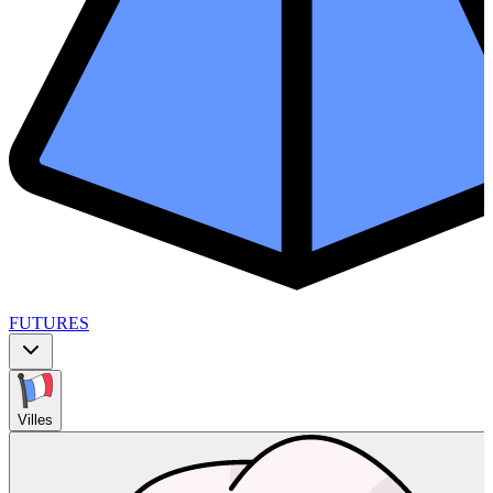
FUTURES
Villes