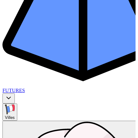
FUTURES
Villes