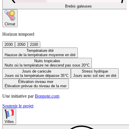
Brebis galeuses
Climat
Horizon temporel
2030
2050
2100
Température été
Hausse de la température moyenne en été
Nuits tropicales
Nuits où la température ne descend pas sous 20°C
Jours de canicule
Stress hydrique
Jours où la température dépasse 35°C
Jours avec sol sec en été
Élévation niveau mer
Élévation prévue du niveau de la mer
Une initiative par
Bonpote.com
Soutenir le projet
Villes