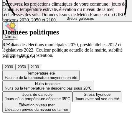
Découvrez les projections climatiques de votre commune : jours de
canicule, température estivale, élévation du niveau de la mer,
sécheresses des sols. Données issues de Météo France et du GIEC,
Brebis galeuses
horizons 2030, 2050 et 2100.
Données politiques
Climat
Résultats des élections municipales 2020, présidentielles 2022 et
législatives 2022. Couleur politique actuelle de la mairie, stabilité
politique, taux d'abstention.
Horizon temporel
2030
2050
2100
Température été
Hausse de la température moyenne en été
Nuits tropicales
Nuits où la température ne descend pas sous 20°C
Jours de canicule
Stress hydrique
Jours où la température dépasse 35°C
Jours avec sol sec en été
Élévation niveau mer
Élévation prévue du niveau de la mer