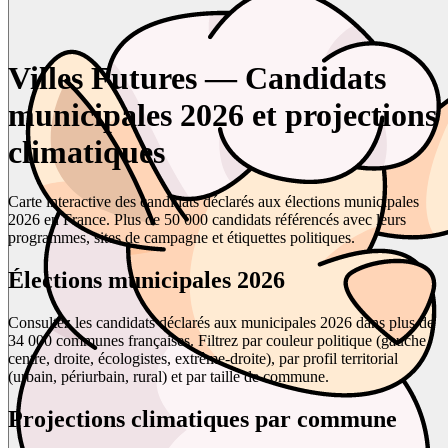
Villes Futures — Candidats
municipales 2026 et projections
climatiques
Carte interactive des candidats déclarés aux élections municipales
2026 en France. Plus de 50 000 candidats référencés avec leurs
programmes, sites de campagne et étiquettes politiques.
Élections municipales 2026
Consultez les candidats déclarés aux municipales 2026 dans plus de
34 000 communes françaises. Filtrez par couleur politique (gauche,
centre, droite, écologistes, extrême-droite), par profil territorial
(urbain, périurbain, rural) et par taille de commune.
Projections climatiques par commune