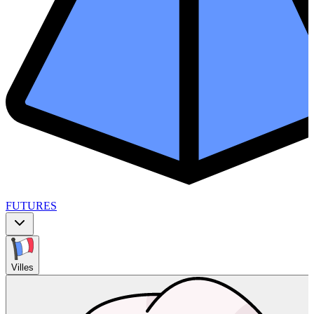
FUTURES
Villes