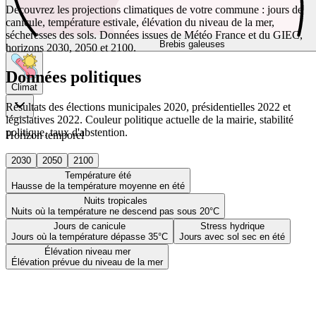
Découvrez les projections climatiques de votre commune : jours de
canicule, température estivale, élévation du niveau de la mer,
sécheresses des sols. Données issues de Météo France et du GIEC,
Brebis galeuses
horizons 2030, 2050 et 2100.
Données politiques
Climat
Résultats des élections municipales 2020, présidentielles 2022 et
législatives 2022. Couleur politique actuelle de la mairie, stabilité
politique, taux d'abstention.
Horizon temporel
2030
2050
2100
Température été
Hausse de la température moyenne en été
Nuits tropicales
Nuits où la température ne descend pas sous 20°C
Jours de canicule
Stress hydrique
Jours où la température dépasse 35°C
Jours avec sol sec en été
Élévation niveau mer
Élévation prévue du niveau de la mer