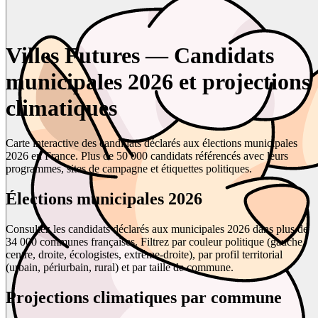
Villes Futures — Candidats
municipales 2026 et projections
climatiques
Carte interactive des candidats déclarés aux élections municipales
2026 en France. Plus de 50 000 candidats référencés avec leurs
programmes, sites de campagne et étiquettes politiques.
Élections municipales 2026
Consultez les candidats déclarés aux municipales 2026 dans plus de
34 000 communes françaises. Filtrez par couleur politique (gauche,
centre, droite, écologistes, extrême-droite), par profil territorial
(urbain, périurbain, rural) et par taille de commune.
Projections climatiques par commune