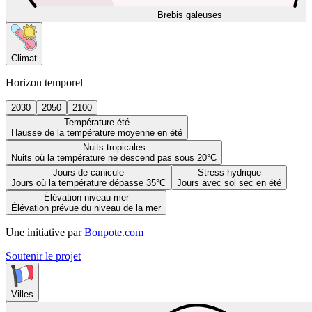
Brebis galeuses
Climat
Horizon temporel
2030
2050
2100
Température été
Hausse de la température moyenne en été
Nuits tropicales
Nuits où la température ne descend pas sous 20°C
Jours de canicule
Stress hydrique
Jours où la température dépasse 35°C
Jours avec sol sec en été
Élévation niveau mer
Élévation prévue du niveau de la mer
Une initiative par
Bonpote.com
Soutenir le projet
Villes