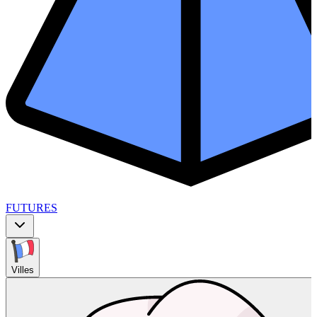
FUTURES
Villes