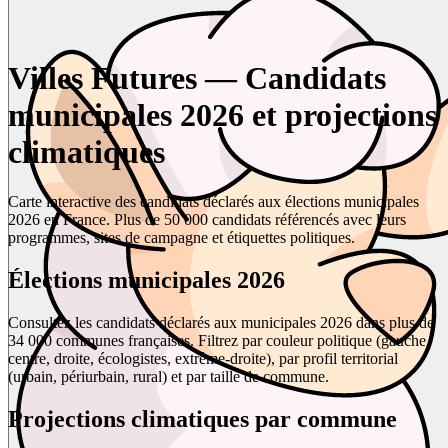
Villes Futures — Candidats
municipales 2026 et projections
climatiques
Carte interactive des candidats déclarés aux élections municipales
2026 en France. Plus de 50 000 candidats référencés avec leurs
programmes, sites de campagne et étiquettes politiques.
Élections municipales 2026
Consultez les candidats déclarés aux municipales 2026 dans plus de
34 000 communes françaises. Filtrez par couleur politique (gauche,
centre, droite, écologistes, extrême-droite), par profil territorial
(urbain, périurbain, rural) et par taille de commune.
Projections climatiques par commune