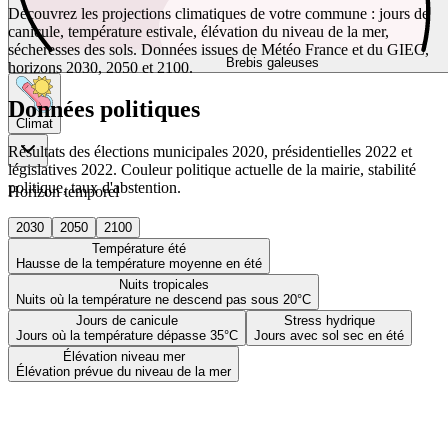
Découvrez les projections climatiques de votre commune : jours de
canicule, température estivale, élévation du niveau de la mer,
sécheresses des sols. Données issues de Météo France et du GIEC,
Brebis galeuses
horizons 2030, 2050 et 2100.
Données politiques
Climat
Résultats des élections municipales 2020, présidentielles 2022 et
législatives 2022. Couleur politique actuelle de la mairie, stabilité
politique, taux d'abstention.
Horizon temporel
2030
2050
2100
Température été
Hausse de la température moyenne en été
Nuits tropicales
Nuits où la température ne descend pas sous 20°C
Jours de canicule
Stress hydrique
Jours où la température dépasse 35°C
Jours avec sol sec en été
Élévation niveau mer
Élévation prévue du niveau de la mer