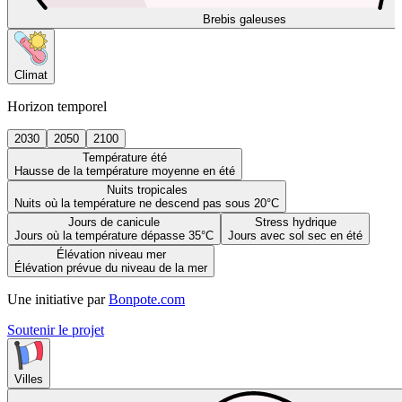
Brebis galeuses
Climat
Horizon temporel
2030
2050
2100
Température été
Hausse de la température moyenne en été
Nuits tropicales
Nuits où la température ne descend pas sous 20°C
Jours de canicule
Stress hydrique
Jours où la température dépasse 35°C
Jours avec sol sec en été
Élévation niveau mer
Élévation prévue du niveau de la mer
Une initiative par
Bonpote.com
Soutenir le projet
Villes