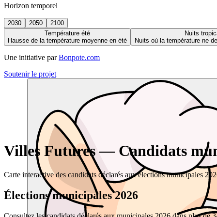
Horizon temporel
2030
2050
2100
Température été
Nuits tropic
Hausse de la température moyenne en été
Nuits où la température ne 
Une initiative par
Bonpote.com
Soutenir le projet
Villes Futures — Candidats muni
Carte interactive des candidats déclarés aux élections municipales 20
Élections municipales 2026
Consultez les candidats déclarés aux municipales 2026 dans plus de 34 0