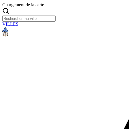
Chargement de la carte...
VILLES