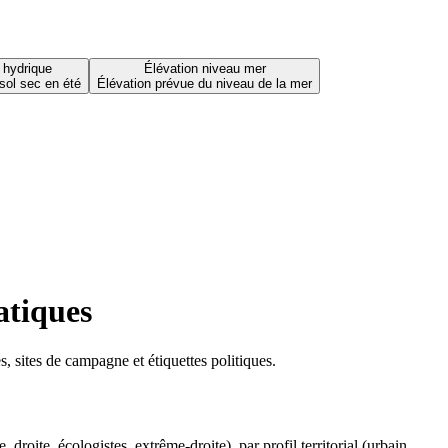
 hydrique
Élévation niveau mer
sol sec en été
Élévation prévue du niveau de la mer
atiques
 sites de campagne et étiquettes politiques.
oite, écologistes, extrême-droite), par profil territorial (urbain,