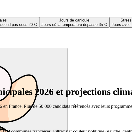
ales
Jours de canicule
Stress
descend pas sous 20°C
Jours où la température dépasse 35°C
Jours avec 
cipales 2026 et projections clim
26 en France. Plus de 50 000 candidats référencés avec leurs programmes,
00 communes françaises. Filtrez par couleur politique (gauche, centre, dr