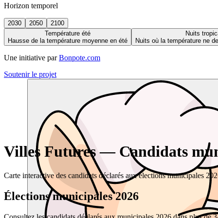
Horizon temporel
2030
2050
2100
Température été
Nuits tropic
Hausse de la température moyenne en été
Nuits où la température ne 
Une initiative par
Bonpote.com
Soutenir le projet
Villes Futures — Candidats muni
Carte interactive des candidats déclarés aux élections municipales 20
Élections municipales 2026
Consultez les candidats déclarés aux municipales 2026 dans plus de 34 0