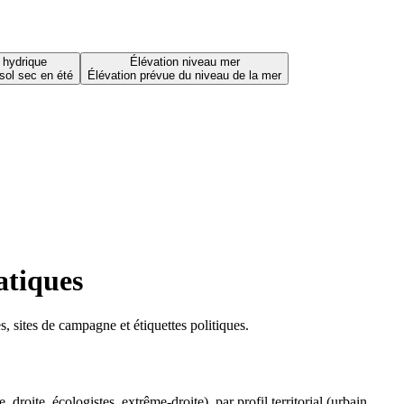
 hydrique
Élévation niveau mer
sol sec en été
Élévation prévue du niveau de la mer
atiques
 sites de campagne et étiquettes politiques.
oite, écologistes, extrême-droite), par profil territorial (urbain,