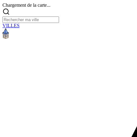
Chargement de la carte...
VILLES