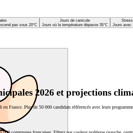
ales
Jours de canicule
Stress
descend pas sous 20°C
Jours où la température dépasse 35°C
Jours avec 
cipales 2026 et projections clim
26 en France. Plus de 50 000 candidats référencés avec leurs programmes,
00 communes françaises. Filtrez par couleur politique (gauche, centre, dr