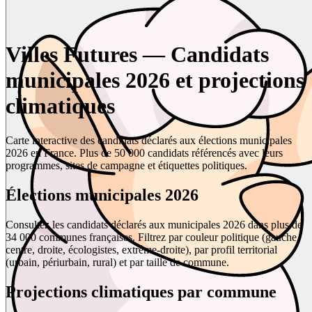
Villes Futures — Candidats
municipales 2026 et projections
climatiques
Carte interactive des candidats déclarés aux élections municipales
2026 en France. Plus de 50 000 candidats référencés avec leurs
programmes, sites de campagne et étiquettes politiques.
Élections municipales 2026
Consultez les candidats déclarés aux municipales 2026 dans plus de
34 000 communes françaises. Filtrez par couleur politique (gauche,
centre, droite, écologistes, extrême-droite), par profil territorial
(urbain, périurbain, rural) et par taille de commune.
Projections climatiques par commune