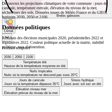
Découvrez les projections climatiques de votre commune : jours de
canicule, température estivale, élévation du niveau de la mer,
sécheresses des sols. Données issues de Météo France et du GIEC,
Brebis galeuses
horizons 2030, 2050 et 2100.
Données politiques
Climat
Résultats des élections municipales 2020, présidentielles 2022 et
législatives 2022. Couleur politique actuelle de la mairie, stabilité
politique, taux d'abstention.
Horizon temporel
2030
2050
2100
Température été
Hausse de la température moyenne en été
Nuits tropicales
Nuits où la température ne descend pas sous 20°C
Jours de canicule
Stress hydrique
Jours où la température dépasse 35°C
Jours avec sol sec en été
Élévation niveau mer
Élévation prévue du niveau de la mer