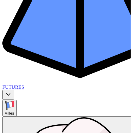
FUTURES
Villes