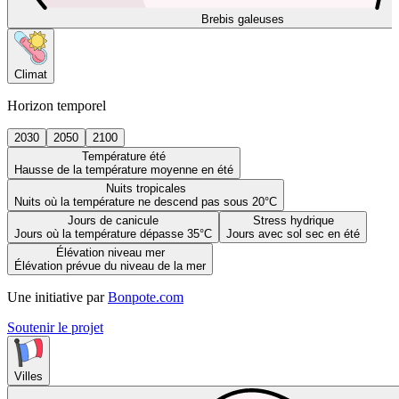
Brebis galeuses
Climat
Horizon temporel
2030
2050
2100
Température été
Hausse de la température moyenne en été
Nuits tropicales
Nuits où la température ne descend pas sous 20°C
Jours de canicule
Stress hydrique
Jours où la température dépasse 35°C
Jours avec sol sec en été
Élévation niveau mer
Élévation prévue du niveau de la mer
Une initiative par
Bonpote.com
Soutenir le projet
Villes