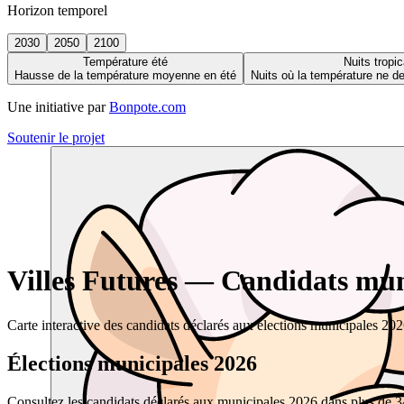
Horizon temporel
2030
2050
2100
Température été
Nuits tropic
Hausse de la température moyenne en été
Nuits où la température ne 
Une initiative par
Bonpote.com
Soutenir le projet
Villes Futures — Candidats muni
Carte interactive des candidats déclarés aux élections municipales 20
Élections municipales 2026
Consultez les candidats déclarés aux municipales 2026 dans plus de 34 0