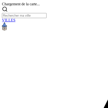
Chargement de la carte...
VILLES