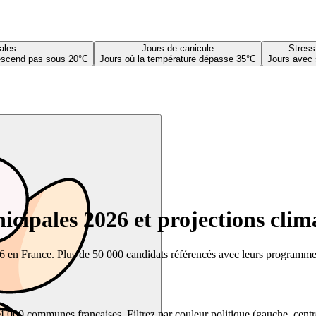
ales
Jours de canicule
Stress
descend pas sous 20°C
Jours où la température dépasse 35°C
Jours avec 
cipales 2026 et projections clim
26 en France. Plus de 50 000 candidats référencés avec leurs programmes,
00 communes françaises. Filtrez par couleur politique (gauche, centre, dr