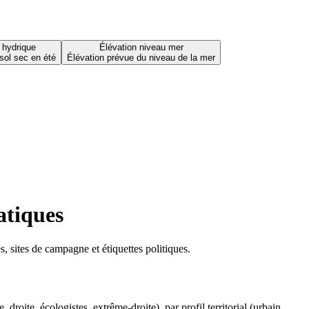
 hydrique
Élévation niveau mer
sol sec en été
Élévation prévue du niveau de la mer
atiques
 sites de campagne et étiquettes politiques.
oite, écologistes, extrême-droite), par profil territorial (urbain,