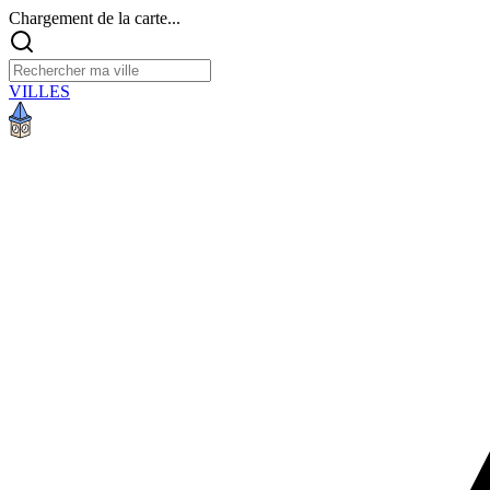
Chargement de la carte...
VILLES