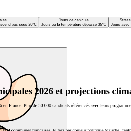
ales
Jours de canicule
Stress
descend pas sous 20°C
Jours où la température dépasse 35°C
Jours avec 
cipales 2026 et projections clim
26 en France. Plus de 50 000 candidats référencés avec leurs programmes,
00 communes françaises. Filtrez par couleur politique (gauche, centre, dr