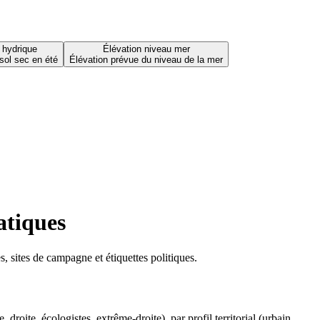
 hydrique
Élévation niveau mer
sol sec en été
Élévation prévue du niveau de la mer
atiques
 sites de campagne et étiquettes politiques.
oite, écologistes, extrême-droite), par profil territorial (urbain,