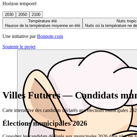
Horizon temporel
2030
2050
2100
Température été
Nuits tropic
Hausse de la température moyenne en été
Nuits où la température ne 
Une initiative par
Bonpote.com
Soutenir le projet
Villes Futures — Candidats muni
Carte interactive des candidats déclarés aux élections municipales 20
Élections municipales 2026
Consultez les candidats déclarés aux municipales 2026 dans plus de 34 0