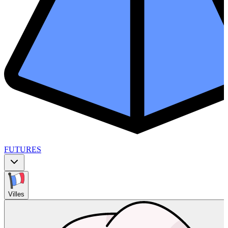
FUTURES
Villes