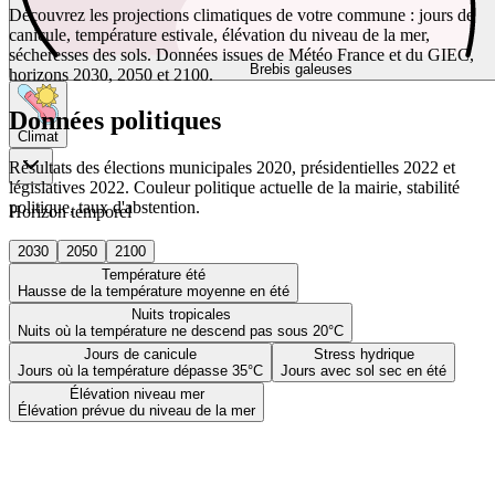
Découvrez les projections climatiques de votre commune : jours de
canicule, température estivale, élévation du niveau de la mer,
sécheresses des sols. Données issues de Météo France et du GIEC,
Brebis galeuses
horizons 2030, 2050 et 2100.
Données politiques
Climat
Résultats des élections municipales 2020, présidentielles 2022 et
législatives 2022. Couleur politique actuelle de la mairie, stabilité
politique, taux d'abstention.
Horizon temporel
2030
2050
2100
Température été
Hausse de la température moyenne en été
Nuits tropicales
Nuits où la température ne descend pas sous 20°C
Jours de canicule
Stress hydrique
Jours où la température dépasse 35°C
Jours avec sol sec en été
Élévation niveau mer
Élévation prévue du niveau de la mer