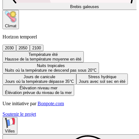
Brebis galeuses
Climat
Horizon temporel
2030
2050
2100
Température été
Hausse de la température moyenne en été
Nuits tropicales
Nuits où la température ne descend pas sous 20°C
Jours de canicule
Stress hydrique
Jours où la température dépasse 35°C
Jours avec sol sec en été
Élévation niveau mer
Élévation prévue du niveau de la mer
Une initiative par
Bonpote.com
Soutenir le projet
Villes