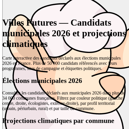
Villes Futures — Candidats
municipales 2026 et projections
climatiques
Carte interactive des candidats déclarés aux élections municipales
2026 en France. Plus de 50 000 candidats référencés avec leurs
programmes, sites de campagne et étiquettes politiques.
Élections municipales 2026
Consultez les candidats déclarés aux municipales 2026 dans plus de
34 000 communes françaises. Filtrez par couleur politique (gauche,
centre, droite, écologistes, extrême-droite), par profil territorial
(urbain, périurbain, rural) et par taille de commune.
Projections climatiques par commune